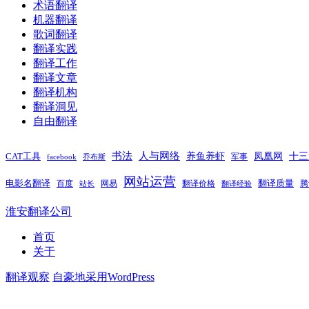
术语翻译
机器翻译
歌词翻译
翻译实践
翻译工作
翻译文章
翻译机构
翻译洞见
自由翻译
书法
人与网络
养鱼养虾
凤凰网
十三
CAT工具
军事
facebook
乔布斯
网站运营
电影名翻译
翻译质量
百度
网易
翻译价格
腾
站长
翻译经验
淮安翻译公司
首页
关于
翻译观察
自豪地采用WordPress