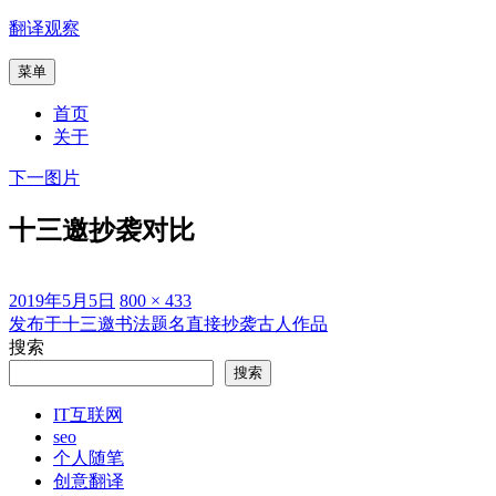
跳
翻译观察
至
菜单
内
容
首页
关于
下一图片
十三邀抄袭对比
发
原
2019年5月5日
800 × 433
布
始
发布于
十三邀书法题名直接抄袭古人作品
文
于
尺
搜索
章
寸
搜索
导
IT互联网
航
seo
个人随笔
创意翻译