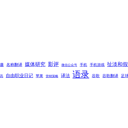
影评
媒体研究
扯淡和假
邀
名称翻译
手机
手机游戏
微信公众号
语录
自由职业日记
译法
谷歌
谷歌翻译
足
苹果
讯
营销策略