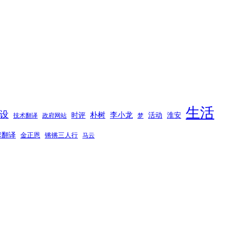
生活
设
时评
朴树
李小龙
活动
淮安
技术翻译
政府网站
梦
球翻译
金正恩
锵锵三人行
马云