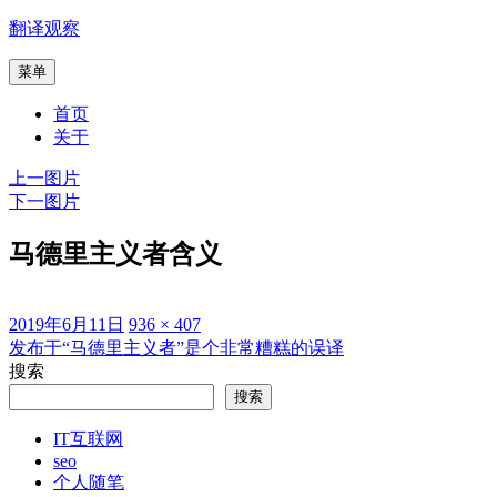
跳
翻译观察
至
菜单
内
容
首页
关于
上一图片
下一图片
马德里主义者含义
发
原
2019年6月11日
936 × 407
布
始
发布于
“马德里主义者”是个非常糟糕的误译
文
于
尺
搜索
章
寸
搜索
导
IT互联网
航
seo
个人随笔