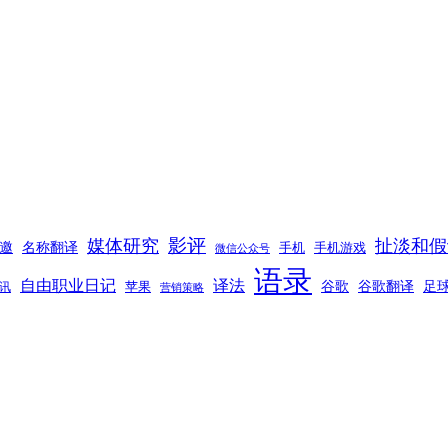
影评
媒体研究
扯淡和假
邀
名称翻译
手机
手机游戏
微信公众号
语录
自由职业日记
译法
谷歌
谷歌翻译
足
苹果
讯
营销策略