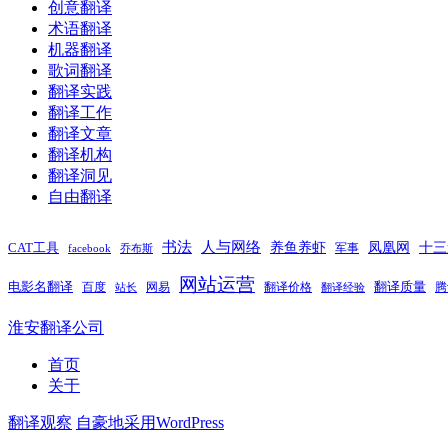
创意翻译
术语翻译
机器翻译
歌词翻译
翻译实践
翻译工作
翻译文章
翻译机构
翻译洞见
自由翻译
书法
人与网络
养鱼养虾
凤凰网
十三
CAT工具
军事
facebook
乔布斯
网站运营
电影名翻译
翻译质量
百度
网易
翻译价格
腾
站长
翻译经验
淮安翻译公司
首页
关于
翻译观察
自豪地采用WordPress