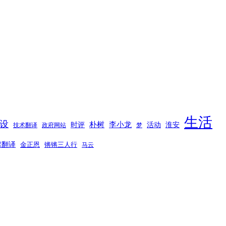
生活
设
时评
朴树
李小龙
活动
淮安
技术翻译
政府网站
梦
球翻译
金正恩
锵锵三人行
马云