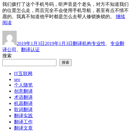
我们拨打了这个手机号码，听声音是个老头，对方不知道我们
的位置怎么走，而且完全不会使用手机导航，甚至有点不情不
愿的。我真不知道他平时都是怎么去帮人修锁换锁的。
继续
“专
阅读
业
作
发
分
标
和
者
布
类
签
认
2019年1月3日
2019年1月3日
翻译机构
专业性
、
专业翻
于
证
译公司
、
翻译认证
之
搜索
间，
搜索
你
信
IT互联网
哪
seo
个？”
个人随笔
创意翻译
术语翻译
机器翻译
歌词翻译
翻译实践
翻译工作
翻译文章