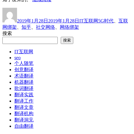
络
作
发
分
标
绑
者
布
类
签
架”
2019年1月28日
2019年1月28日
IT互联网
5G时代
、
互联
于
网绑架
、
知乎
、
社交网络
、
网络绑架
搜索
搜索
IT互联网
seo
个人随笔
创意翻译
术语翻译
机器翻译
歌词翻译
翻译实践
翻译工作
翻译文章
翻译机构
翻译洞见
自由翻译