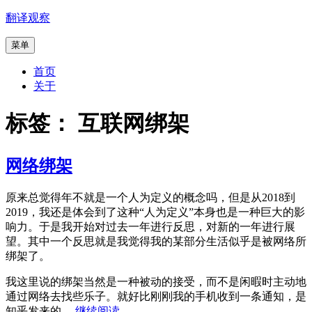
跳
翻译观察
至
菜单
内
容
首页
关于
标签：
互联网绑架
网络绑架
原来总觉得年不就是一个人为定义的概念吗，但是从2018到
2019，我还是体会到了这种“人为定义”本身也是一种巨大的影
响力。于是我开始对过去一年进行反思，对新的一年进行展
望。其中一个反思就是我觉得我的某部分生活似乎是被网络所
绑架了。
我这里说的绑架当然是一种被动的接受，而不是闲暇时主动地
通过网络去找些乐子。就好比刚刚我的手机收到一条通知，是
“网
知乎发来的。
继续阅读