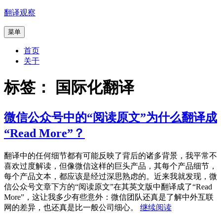
跳
翻译观察
至
菜单
内
容
首页
关于
标签：
国际化翻译
微信公众号中的“阅读原文”为什么翻译成
“Read More”？
翻译中的任何细节都有可能反映了背后的诸多背景，我平常不
喜欢过度解读，但像微信这样的巨头产品，其每个产品细节，
每个产品文本，都应该是经过深思熟虑的。近来我就发现，微
信公众号文章下方的“阅读原文”在其英文版中翻译成了“Read
More”，这让我多少有些意外：微信团队还真是了解中外互联
“微
网的差异，也还真是比一般公司细心。
继续阅读
信