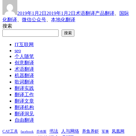
作
发
分
标
公
者
布
类
签
众
2019年1月2日
2019年1月2日
术语翻译
产品翻译
、
国际
于
号
化翻译
、
微信公众号
、
本地化翻译
中
搜索
的
搜索
“阅
读
IT互联网
原
seo
文”
个人随笔
为
创意翻译
什
术语翻译
么
机器翻译
翻
歌词翻译
译
翻译实践
成
翻译工作
“Read
翻译文章
More”？”
翻译机构
翻译洞见
自由翻译
书法
人与网络
养鱼养虾
凤凰网
CAT工具
军事
facebook
乔布斯