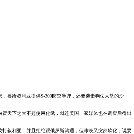
要给叙利亚提供S-300防空导弹，还要袭击狗仗人势的沙
由冒天下之大不韪使用化武，就连美国一家媒体也在调查后得出
攻打叙利亚，并且拒绝跟俄罗斯沟通，但昨晚又突然软化，说要