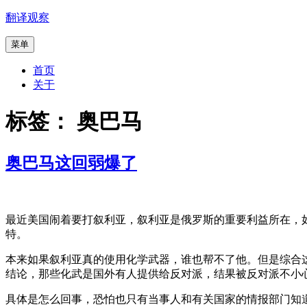
跳
翻译观察
至
菜单
内
容
首页
关于
标签：
奥巴马
奥巴马这回弱爆了
最近美国闹着要打叙利亚，叙利亚是俄罗斯的重要利益所在，如
特。
本来如果叙利亚真的使用化学武器，谁也帮不了他。但是综合
结论，那些化武是国外有人提供给反对派，结果被反对派不小
具体是怎么回事，恐怕也只有当事人和有关国家的情报部门知