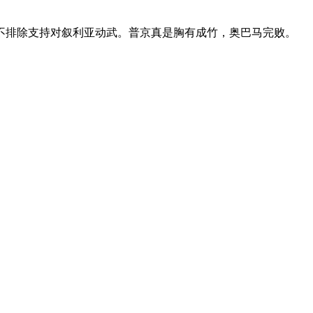
不排除支持对叙利亚动武。普京真是胸有成竹，奥巴马完败。