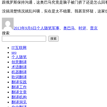
跟俄罗斯保持沟通，这奥巴马究竟是脑子被门挤了还是怎么回
没搞清楚情况就乱叫嚷，实在是太不稳重。我甚至怀疑，这家
作
发
分
标
者
布
类
签
2013年9月6日
个人随笔
军事
、
奥巴马
、
时评
、
普京
于
搜索
搜索
IT互联网
seo
个人随笔
创意翻译
术语翻译
机器翻译
歌词翻译
翻译实践
翻译工作
翻译文章
翻译机构
翻译洞见