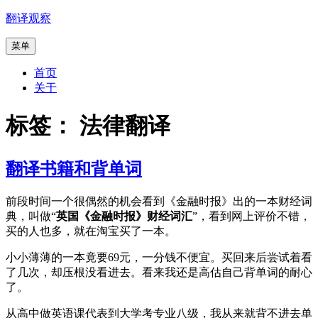
跳
翻译观察
至
菜单
内
容
首页
关于
标签：
法律翻译
翻译书籍和背单词
前段时间一个很偶然的机会看到《金融时报》出的一本财经词
典，叫做“
英国《金融时报》财经词汇
”，看到网上评价不错，
买的人也多，就在淘宝买了一本。
小小薄薄的一本竟要69元，一分钱不便宜。买回来后尝试着看
了几次，却压根没看进去。看来我还是高估自己背单词的耐心
了。
从高中做英语课代表到大学考专业八级，我从来就背不进去单