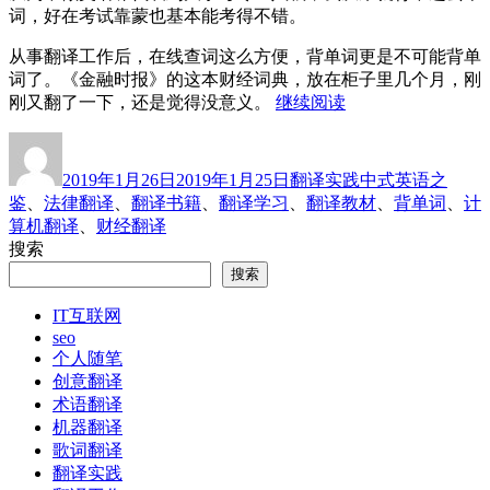
词，好在考试靠蒙也基本能考得不错。
从事翻译工作后，在线查词这么方便，背单词更是不可能背单
词了。《金融时报》的这本财经词典，放在柜子里几个月，刚
“翻
刚又翻了一下，还是觉得没意义。
继续阅读
译
作
发
分
标
书
者
布
类
签
籍
2019年1月26日
2019年1月25日
翻译实践
中式英语之
于
和
鉴
、
法律翻译
、
翻译书籍
、
翻译学习
、
翻译教材
、
背单词
、
计
背
算机翻译
、
财经翻译
单
搜索
词”
搜索
IT互联网
seo
个人随笔
创意翻译
术语翻译
机器翻译
歌词翻译
翻译实践