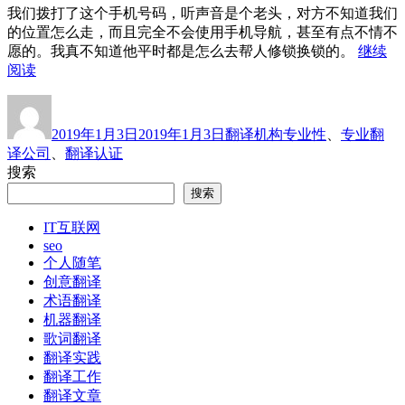
我们拨打了这个手机号码，听声音是个老头，对方不知道我们
的位置怎么走，而且完全不会使用手机导航，甚至有点不情不
愿的。我真不知道他平时都是怎么去帮人修锁换锁的。
继续
“专
阅读
业
作
发
分
标
和
者
布
类
签
认
2019年1月3日
2019年1月3日
翻译机构
专业性
、
专业翻
于
证
译公司
、
翻译认证
之
搜索
间，
搜索
你
信
IT互联网
哪
seo
个？”
个人随笔
创意翻译
术语翻译
机器翻译
歌词翻译
翻译实践
翻译工作
翻译文章