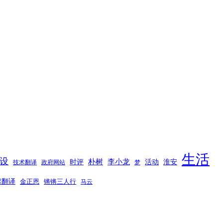
生活
设
时评
朴树
李小龙
活动
淮安
技术翻译
政府网站
梦
球翻译
金正恩
锵锵三人行
马云