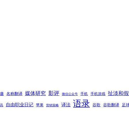
翻
译
项
目
都
是
耍
流
氓”
影评
媒体研究
扯淡和假
邀
名称翻译
手机
手机游戏
微信公众号
语录
自由职业日记
译法
谷歌
谷歌翻译
足
苹果
讯
营销策略