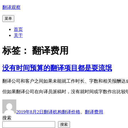
跳
翻译观察
至
菜单
内
容
首页
关于
标签：
翻译费用
没有时间预算的翻译项目都是耍流氓
翻译公司和客户之间如果未能就工作时长、字数和相关报酬达
但如果翻译公司在向译员派稿时，没有就时间或字数作出比较
作
发
分
标
者
布
类
签
2019年8月2日
翻译机构
翻译价格
、
翻译费用
于
搜索
搜索