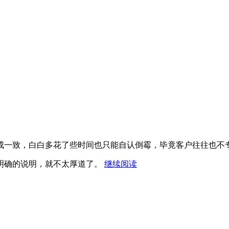
成一致，白白多花了些时间也只能自认倒霉，毕竟客户往往也不
“没
明确的说明，就不太厚道了。
继续阅读
有
时
间
预
算
的