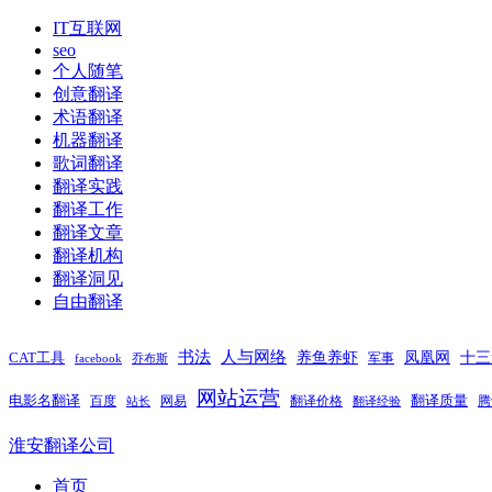
IT互联网
seo
个人随笔
创意翻译
术语翻译
机器翻译
歌词翻译
翻译实践
翻译工作
翻译文章
翻译机构
翻译洞见
自由翻译
书法
人与网络
养鱼养虾
凤凰网
十三
CAT工具
军事
facebook
乔布斯
网站运营
电影名翻译
翻译质量
百度
网易
翻译价格
腾
站长
翻译经验
淮安翻译公司
首页