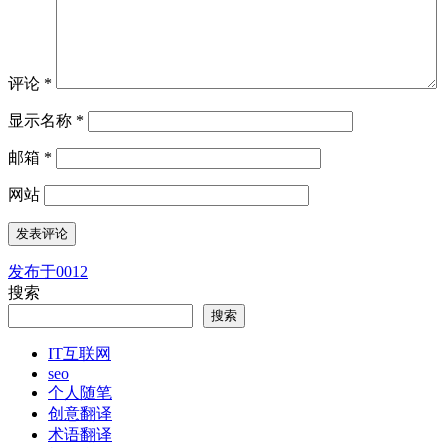
评论
*
显示名称
*
邮箱
*
网站
发布于
0012
文
搜索
章
搜索
导
IT互联网
航
seo
个人随笔
创意翻译
术语翻译