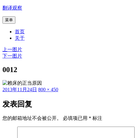
跳
翻译观察
至
菜单
内
容
首页
关于
上一图片
下一图片
0012
发
原
2013年11月24日
800 × 450
布
始
于
尺
发表回复
寸
您的邮箱地址不会被公开。
必填项已用
*
标注