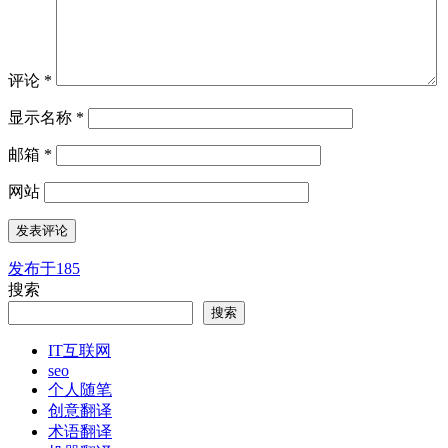
评论
*
显示名称
*
邮箱
*
网站
发布于
185
文
搜索
章
搜索
导
IT互联网
航
seo
个人随笔
创意翻译
术语翻译