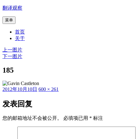
跳
翻译观察
至
菜单
内
容
首页
关于
上一图片
下一图片
185
发
原
2012年10月10日
600 × 261
布
始
于
尺
发表回复
寸
您的邮箱地址不会被公开。
必填项已用
*
标注