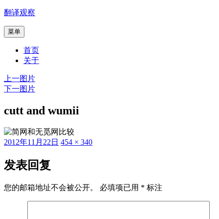
跳
翻译观察
至
菜单
内
容
首页
关于
上一图片
下一图片
cutt and wumii
发
原
2012年11月22日
454 × 340
布
始
于
尺
发表回复
寸
您的邮箱地址不会被公开。
必填项已用
*
标注