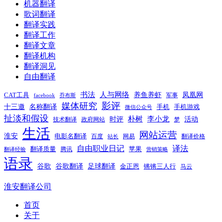
机器翻译
歌词翻译
翻译实践
翻译工作
翻译文章
翻译机构
翻译洞见
自由翻译
书法
人与网络
养鱼养虾
凤凰网
CAT工具
军事
facebook
乔布斯
影评
媒体研究
十三邀
名称翻译
手机
手机游戏
微信公众号
扯淡和假设
时评
朴树
李小龙
活动
技术翻译
政府网站
梦
生活
网站运营
淮安
电影名翻译
百度
网易
翻译价格
站长
自由职业日记
译法
翻译质量
苹果
腾讯
翻译经验
营销策略
语录
谷歌
谷歌翻译
足球翻译
金正恩
锵锵三人行
马云
淮安翻译公司
首页
关于