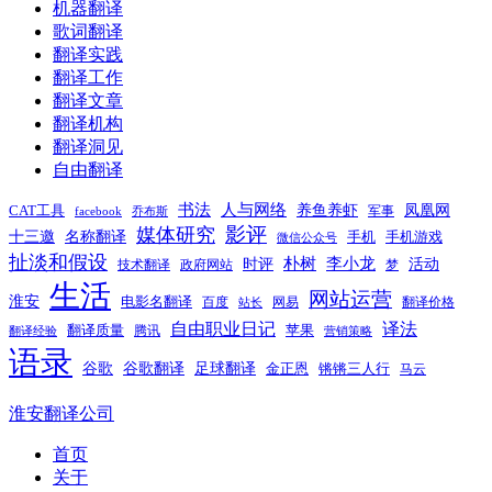
机器翻译
歌词翻译
翻译实践
翻译工作
翻译文章
翻译机构
翻译洞见
自由翻译
书法
人与网络
养鱼养虾
凤凰网
CAT工具
军事
facebook
乔布斯
影评
媒体研究
十三邀
名称翻译
手机
手机游戏
微信公众号
扯淡和假设
时评
朴树
李小龙
活动
技术翻译
政府网站
梦
生活
网站运营
淮安
电影名翻译
百度
网易
翻译价格
站长
自由职业日记
译法
翻译质量
苹果
腾讯
翻译经验
营销策略
语录
谷歌
谷歌翻译
足球翻译
金正恩
锵锵三人行
马云
淮安翻译公司
首页
关于