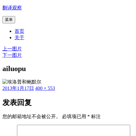
跳
翻译观察
至
菜单
内
容
首页
关于
上一图片
下一图片
ailuopu
发
原
2013年1月17日
400 × 553
布
始
于
尺
发表回复
寸
您的邮箱地址不会被公开。
必填项已用
*
标注