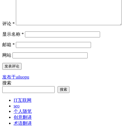
评论
*
显示名称
*
邮箱
*
网站
发布于
ailuopu
文
搜索
章
搜索
导
IT互联网
航
seo
个人随笔
创意翻译
术语翻译