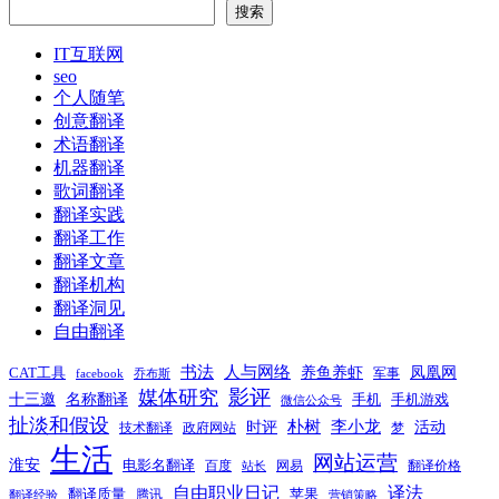
文
搜索
航
章：
IT互联网
seo
个人随笔
创意翻译
术语翻译
机器翻译
歌词翻译
翻译实践
翻译工作
翻译文章
翻译机构
翻译洞见
自由翻译
书法
人与网络
养鱼养虾
凤凰网
CAT工具
军事
facebook
乔布斯
影评
媒体研究
十三邀
名称翻译
手机
手机游戏
微信公众号
扯淡和假设
时评
朴树
李小龙
活动
技术翻译
政府网站
梦
生活
网站运营
淮安
电影名翻译
百度
网易
翻译价格
站长
自由职业日记
译法
翻译质量
苹果
腾讯
翻译经验
营销策略