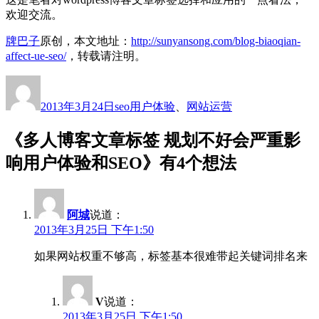
欢迎交流。
牌巴子
原创，本文地址：
http://sunyansong.com/blog-biaoqian-
affect-ue-seo/
，转载请注明。
作
发
分
标
者
布
类
签
2013年3月24日
seo
用户体验
、
网站运营
于
《多人博客文章标签 规划不好会严重影
响用户体验和SEO》有4个想法
阿城
说道：
2013年3月25日 下午1:50
如果网站权重不够高，标签基本很难带起关键词排名来
V
说道：
2013年3月25日 下午1:50