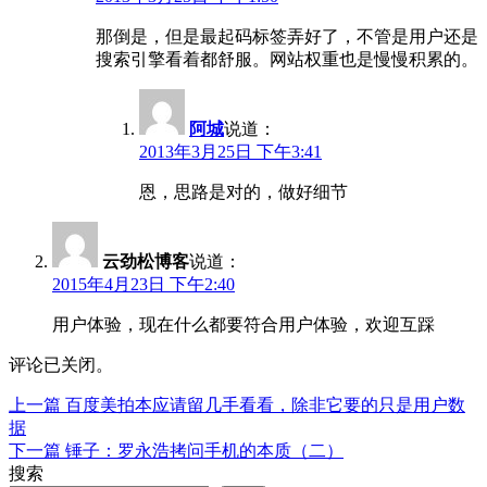
那倒是，但是最起码标签弄好了，不管是用户还是
搜索引擎看着都舒服。网站权重也是慢慢积累的。
阿城
说道：
2013年3月25日 下午3:41
恩，思路是对的，做好细节
云劲松博客
说道：
2015年4月23日 下午2:40
用户体验，现在什么都要符合用户体验，欢迎互踩
评论已关闭。
上
上一篇
百度美拍本应请留几手看看，除非它要的只是用户数
文
篇
据
章
文
下
下一篇
锤子：罗永浩拷问手机的本质（二）
章：
篇
搜索
导