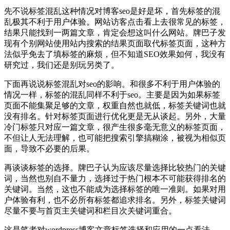
先不说标签混乱这种情况对博客seo是好是坏，首先标签的混
乱极其不利于用户体验。网站访客点击看上去很常见的标签，
结果只能找到一两篇文章，肯定会想这叫什么网站。牌巴子发
现有个别网站使用站内搜索的结果页面取代标签页面，这种方
法似乎免去了填标签的麻烦，但不知道SEO效果如何，我没有
研究过，我们还是别玩另类了。
下面再说说标签混乱对seo的影响。和很多不利于用户体验的
情况一样，标签的混乱同样不利于seo。主要是因为如果标签
页面不能集聚足够的文章，权重自然也就低，标签关键词也就
没有排名。针对标签页面进行优化更是无从谈起。另外，大量
冷门标签只对应一篇文章，很产生很多毫无意义的标签页面，
不但让人无法理解，也可能把搜索引擎搞糊涂，被视为相似页
面，导致不必要的后果。
再谈谈标签的选择。牌巴子认为应该尽量选择比较热门的关键
词，当然也别自不量力，选择过于热门根本不可能获得排名的
关键词。当然，这也不能成为选择标签的唯一准则。如果对用
户体验有利，也不必所有标签都追求排名。另外，标签关键词
尽量不要与首页主关键词和栏目次关键词重合。
这是笔者对wordpress博客文章标签选择和应用的一点看法，