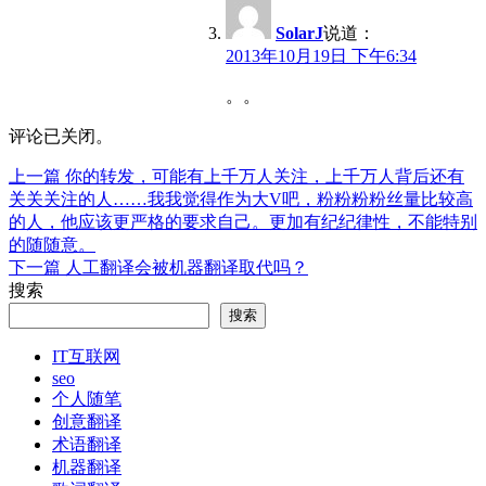
SolarJ
说道：
2013年10月19日 下午6:34
。。
评论已关闭。
上
上一篇
你的转发，可能有上千万人关注，上千万人背后还有
文
篇
关关关注的人……我我觉得作为大V吧，粉粉粉粉丝量比较高
章
文
的人，他应该更严格的要求自己。更加有纪纪律性，不能特别
章：
的随随意。
导
下
下一篇
人工翻译会被机器翻译取代吗？
航
篇
搜索
文
搜索
章：
IT互联网
seo
个人随笔
创意翻译
术语翻译
机器翻译