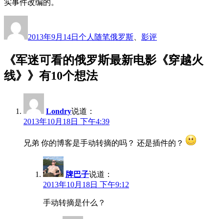
实事件改编的。
作
发
分
标
者
布
类
签
2013年9月14日
个人随笔
俄罗斯
、
影评
于
《军迷可看的俄罗斯最新电影《穿越火
线》》有10个想法
Londry
说道：
2013年10月18日 下午4:39
兄弟 你的博客是手动转摘的吗？ 还是插件的？
牌巴子
说道：
2013年10月18日 下午9:12
手动转摘是什么？