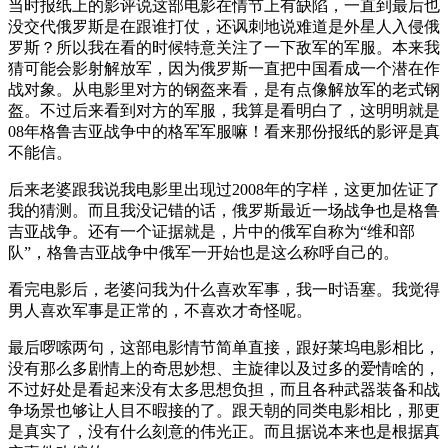
当时报纸上的影评说这部电影在情节上有缺陷，一直到最后也
没交代俄罗斯是在跟谁打仗，还讽刺地说难道是外星人入侵俄
罗斯？所以我在看的时候特意关注了一下敌军的军服。本来我
猜可能会影射解放军，因为俄罗斯一直把中国看成一个潜在作
战对象。从电影里对方的钢盔来看，是有点像解放军的老式钢
盔。不过后来看到对方的军服，我算是看明白了，这明明就是
08年格鲁吉亚战争中的格军军服嘛！看来那份报纸的影评是真
不能信。
后来老婆跟我说我电影里出现过2008年的字样，这更加佐证了
我的猜测。而且我没记错的话，俄罗斯最近一场战争也是格鲁
吉亚战争。还有一个证据就是，片中的俄军自称为“维和部
队”，格鲁吉亚战争中俄军一开始也是这么称呼自己的。
看完电影后，老婆问我为什么喜欢军事，我一时语塞。我觉得
男人喜欢军事是正常的，不喜欢才奇怪呢。
最后啰嗦两句，这部电影情节简单直接，跟好莱坞电影相比，
没有那么多剧情上的奇思妙想、主旋律以及过多的爱情啥的，
不过好处是看起来没有太多思想负担，而且各种武器装备和战
争场景也够让人目不暇接的了。跟天朝的同类电影相比，那更
是真实了，没有什么刻意的伟光正。而且据说本来也是根据真