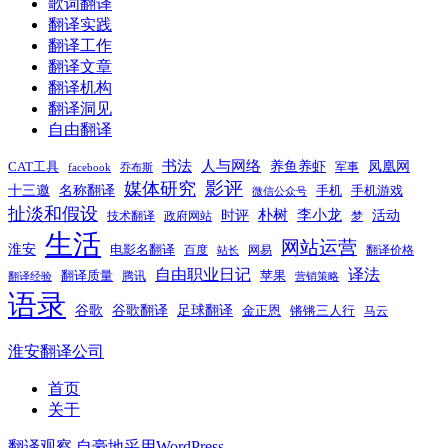
歌词翻译
翻译实践
翻译工作
翻译文章
翻译机构
翻译洞见
自由翻译
书法
人与网络
养鱼养虾
凤凰网
CAT工具
军事
facebook
乔布斯
影评
媒体研究
十三邀
名称翻译
手机
手机游戏
微信公众号
扯淡和假设
时评
朴树
李小龙
活动
技术翻译
政府网站
梦
生活
网站运营
淮安
电影名翻译
百度
网易
翻译价格
站长
自由职业日记
译法
翻译质量
苹果
腾讯
翻译经验
营销策略
语录
谷歌
谷歌翻译
足球翻译
金正恩
锵锵三人行
马云
淮安翻译公司
首页
关于
翻译观察
自豪地采用WordPress