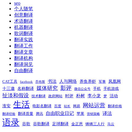
seo
个人随笔
创意翻译
术语翻译
机器翻译
歌词翻译
翻译实践
翻译工作
翻译文章
翻译机构
翻译洞见
自由翻译
书法
人与网络
养鱼养虾
凤凰网
CAT工具
军事
facebook
乔布斯
影评
媒体研究
十三邀
名称翻译
手机
手机游戏
微信公众号
扯淡和假设
时评
朴树
李小龙
活动
技术翻译
政府网站
梦
生活
网站运营
淮安
电影名翻译
百度
网易
翻译价格
站长
自由职业日记
译法
翻译质量
苹果
腾讯
翻译经验
营销策略
语录
谷歌
谷歌翻译
足球翻译
金正恩
锵锵三人行
马云