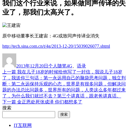
我们这个行业来说，如果做同声传译的失
业了，那我们太高兴了。
原中移动董事长王建宙：4G或致同声传译业消失
http://tech.sina.com.cn/t/4g/2013-12-20/15039026077.shtml
作
发
分
标
者
布
类
签
2013年12月20日
个人随笔
4G
、
语录
于
上
上一篇
我在儿子18岁的时候给他写了一封信，我说儿子18岁
文
篇
了，我送你三句话：第一永远用自己的脑袋思考问题，独立判
章
文
断；第二永远保持乐观的心态，世界是有很多问题，但解决问
章：
题的办法总比问题多，世界所有的问题，人类这么多年都过来
导
了，为什么我们就过不去？第三个讲真话，跟老爸讲真话。
航
下
下一篇
金正恩处死张成泽 你们都想多了
篇
搜索
文
搜索
章：
IT互联网