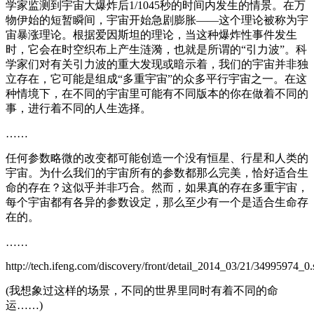
学家监测到宇宙大爆炸后1/1045秒的时间内发生的情景。在万
物伊始的短暂瞬间，宇宙开始急剧膨胀——这个理论被称为宇
宙暴涨理论。根据爱因斯坦的理论，当这种爆炸性事件发生
时，它会在时空织布上产生涟漪，也就是所谓的“引力波”。科
学家们对有关引力波的重大发现或暗示着，我们的宇宙并非独
立存在，它可能是组成“多重宇宙”的众多平行宇宙之一。在这
种情境下，在不同的宇宙里可能有不同版本的你在做着不同的
事，进行着不同的人生选择。
……
任何参数略微的改变都可能创造一个没有恒星、行星和人类的
宇宙。为什么我们的宇宙所有的参数都那么完美，恰好适合生
命的存在？这似乎并非巧合。然而，如果真的存在多重宇宙，
每个宇宙都有各异的参数设定，那么至少有一个是适合生命存
在的。
……
http://tech.ifeng.com/discovery/front/detail_2014_03/21/34995974_0.
(我想象过这样的场景，不同的世界里同时有着不同的命
运……)