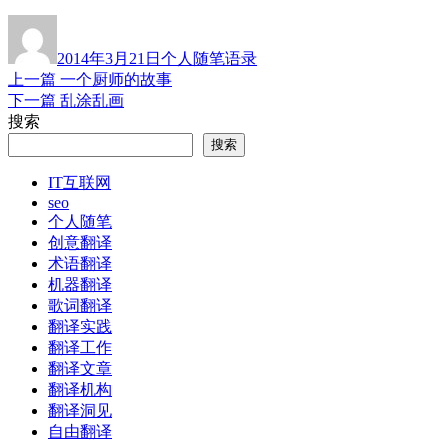
作
发
分
标
者
布
类
签
2014年3月21日
个人随笔
语录
于
上
上一篇
一个厨师的故事
文
篇
下
下一篇
乱涂乱画
章
文
篇
搜索
章：
文
导
搜索
章：
航
IT互联网
seo
个人随笔
创意翻译
术语翻译
机器翻译
歌词翻译
翻译实践
翻译工作
翻译文章
翻译机构
翻译洞见
自由翻译