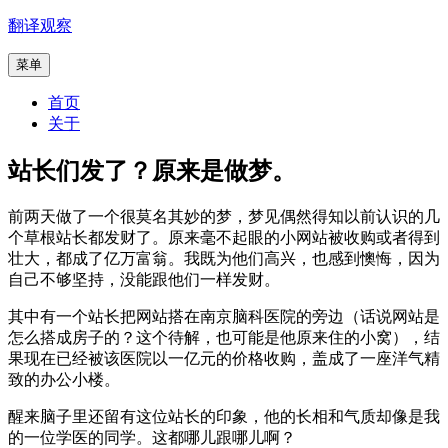
跳
翻译观察
至
菜单
内
容
首页
关于
站长们发了？原来是做梦。
前两天做了一个很莫名其妙的梦，梦见偶然得知以前认识的几
个草根站长都发财了。原来毫不起眼的小网站被收购或者得到
壮大，都成了亿万富翁。我既为他们高兴，也感到懊悔，因为
自己不够坚持，没能跟他们一样发财。
其中有一个站长把网站搭在南京脑科医院的旁边（话说网站是
怎么搭成房子的？这个待解，也可能是他原来住的小窝），结
果现在已经被该医院以一亿元的价格收购，盖成了一座洋气精
致的办公小楼。
醒来脑子里还留有这位站长的印象，他的长相和气质却像是我
的一位学医的同学。这都哪儿跟哪儿啊？