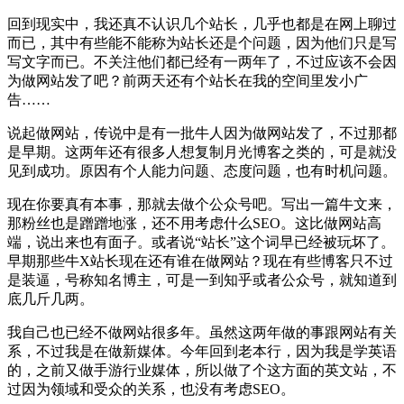
回到现实中，我还真不认识几个站长，几乎也都是在网上聊过
而已，其中有些能不能称为站长还是个问题，因为他们只是写
写文字而已。不关注他们都已经有一两年了，不过应该不会因
为做网站发了吧？前两天还有个站长在我的空间里发小广
告……
说起做网站，传说中是有一批牛人因为做网站发了，不过那都
是早期。这两年还有很多人想复制月光博客之类的，可是就没
见到成功。原因有个人能力问题、态度问题，也有时机问题。
现在你要真有本事，那就去做个公众号吧。写出一篇牛文来，
那粉丝也是蹭蹭地涨，还不用考虑什么SEO。这比做网站高
端，说出来也有面子。或者说“站长”这个词早已经被玩坏了。
早期那些牛X站长现在还有谁在做网站？现在有些博客只不过
是装逼，号称知名博主，可是一到知乎或者公众号，就知道到
底几斤几两。
我自己也已经不做网站很多年。虽然这两年做的事跟网站有关
系，不过我是在做新媒体。今年回到老本行，因为我是学英语
的，之前又做手游行业媒体，所以做了个这方面的英文站，不
过因为领域和受众的关系，也没有考虑SEO。