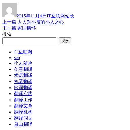
作
发
分
标
者
布
类
签
2015年11月4日
IT互联网
站长
于
上
上一篇
大人对小孩的小人之心
文
篇
下
下一篇
家国情怀
章
文
篇
搜索
章：
文
导
搜索
章：
航
IT互联网
seo
个人随笔
创意翻译
术语翻译
机器翻译
歌词翻译
翻译实践
翻译工作
翻译文章
翻译机构
翻译洞见
自由翻译