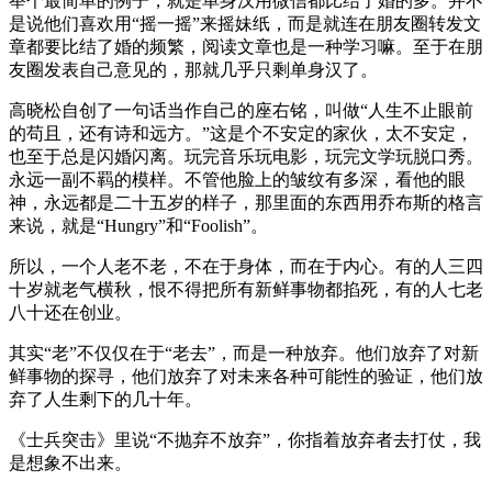
举个最简单的例子，就是单身汉用微信都比结了婚的多。并不
是说他们喜欢用“摇一摇”来摇妹纸，而是就连在朋友圈转发文
章都要比结了婚的频繁，阅读文章也是一种学习嘛。至于在朋
友圈发表自己意见的，那就几乎只剩单身汉了。
高晓松自创了一句话当作自己的座右铭，叫做“人生不止眼前
的苟且，还有诗和远方。”这是个不安定的家伙，太不安定，
也至于总是闪婚闪离。玩完音乐玩电影，玩完文学玩脱口秀。
永远一副不羁的模样。不管他脸上的皱纹有多深，看他的眼
神，永远都是二十五岁的样子，那里面的东西用乔布斯的格言
来说，就是“Hungry”和“Foolish”。
所以，一个人老不老，不在于身体，而在于内心。有的人三四
十岁就老气横秋，恨不得把所有新鲜事物都掐死，有的人七老
八十还在创业。
其实“老”不仅仅在于“老去”，而是一种放弃。他们放弃了对新
鲜事物的探寻，他们放弃了对未来各种可能性的验证，他们放
弃了人生剩下的几十年。
《士兵突击》里说“不抛弃不放弃”，你指着放弃者去打仗，我
是想象不出来。