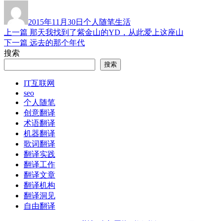
作
发
分
标
者
布
类
签
2015年11月30日
个人随笔
生活
于
上
上一篇
那天我找到了紫金山的YD，从此爱上这座山
文
篇
下
下一篇
远去的那个年代
章
文
篇
搜索
章：
文
导
搜索
章：
航
IT互联网
seo
个人随笔
创意翻译
术语翻译
机器翻译
歌词翻译
翻译实践
翻译工作
翻译文章
翻译机构
翻译洞见
自由翻译