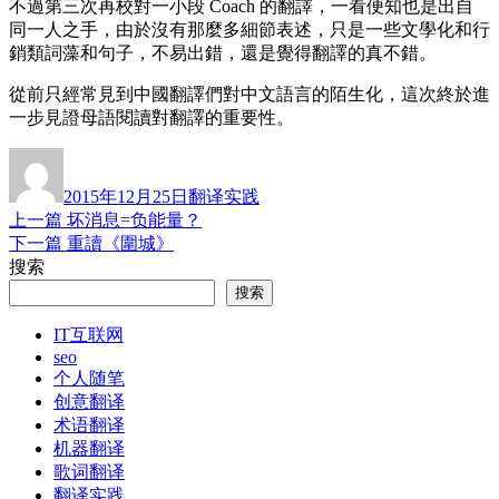
不過第三次再校對一小段 Coach 的翻譯，一看便知也是出自
同一人之手，由於沒有那麼多細節表述，只是一些文學化和行
銷類詞藻和句子，不易出錯，還是覺得翻譯的真不錯。
從前只經常見到中國翻譯們對中文語言的陌生化，這次終於進
一步見證母語閱讀對翻譯的重要性。
作
发
分
者
布
类
2015年12月25日
翻译实践
于
上
上一篇
坏消息=负能量？
文
篇
下
下一篇
重讀《圍城》
章
文
篇
搜索
章：
文
导
搜索
章：
航
IT互联网
seo
个人随笔
创意翻译
术语翻译
机器翻译
歌词翻译
翻译实践