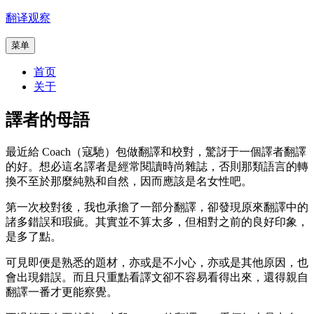
跳
翻译观察
至
菜单
内
容
首页
关于
譯者的母語
最近給 Coach（寇馳）包做翻譯和校對，驚訝于一個譯者翻譯
的好。想必這名譯者是經常閱讀時尚雜誌，否則那類語言的轉
換不至於那麼純熟和自然，因而應該是名女性吧。
第一次校對後，我也承擔了一部分翻譯，卻發現原來翻譯中的
諸多錯誤和瑕疵。其實並不算太多，但相對之前的良好印象，
是多了點。
可見即便是熟悉的題材，亦或是不小心，亦或是其他原因，也
會出現錯誤。而且只重點看譯文卻不容易看得出來，還得親自
翻譯一番才更能察覺。