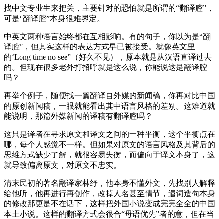
找中文专业生来把关，主要针对的恐怕就是所谓的“翻译腔”，
可是“翻译腔”本身很难界定。
中英文两种语言始终都在互相影响。有的句子，你以为是“翻
译腔”，但其实这样的表达方式早已被接受。就像英文里
的‘Long time no see”（好久不见），原本就是从汉语直译过去
的。但现在很多老外打招呼就是这么说，你能说这是翻译腔
吗？
再举个例子，随便找一篇翻译自外媒的新闻稿，你再对比中国
的原创新闻稿，一眼就能看出其中语言风格的差别。这难道就
能说明，那篇外媒新闻的译稿有翻译腔吗？
这只是译者在寻求原文和译文之间的一种平衡，这个平衡点在
哪，每个人感觉不一样。但如果对原文的语言风格及其背后的
思维方式缺少了解，就很容易失衡，而偏向于译文本身了，这
就导致偏离原文，对原文不忠实。
清末民初的著名翻译家林纾，他本身不懂外文，先找别人解释
给他听，他再进行再创作，改掉人名甚至情节，遣词造句本身
的修改那更是不在话下，这样把外国小说变成完完全全的中国
本土小说。这样的翻译方式会很合“母语优先”者的意，但在当