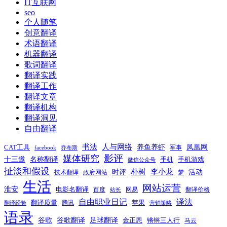
IT互联网
seo
个人随笔
创意翻译
术语翻译
机器翻译
歌词翻译
翻译实践
翻译工作
翻译文章
翻译机构
翻译洞见
自由翻译
书法
人与网络
养鱼养虾
凤凰网
CAT工具
军事
facebook
乔布斯
影评
媒体研究
十三邀
名称翻译
手机
手机游戏
微信公众号
扯淡和假设
时评
朴树
李小龙
活动
技术翻译
政府网站
梦
生活
网站运营
淮安
电影名翻译
百度
网易
翻译价格
站长
自由职业日记
译法
翻译质量
苹果
腾讯
翻译经验
营销策略
语录
谷歌
谷歌翻译
足球翻译
金正恩
锵锵三人行
马云