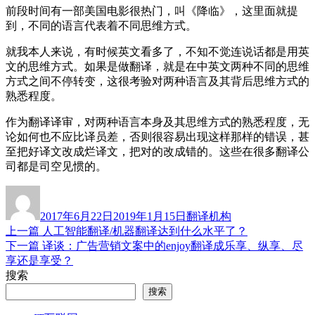
前段时间有一部美国电影很热门，叫《降临》，这里面就提
到，不同的语言代表着不同思维方式。
就我本人来说，有时候英文看多了，不知不觉连说话都是用英
文的思维方式。如果是做翻译，就是在中英文两种不同的思维
方式之间不停转变，这很考验对两种语言及其背后思维方式的
熟悉程度。
作为翻译译审，对两种语言本身及其思维方式的熟悉程度，无
论如何也不应比译员差，否则很容易出现这样那样的错误，甚
至把好译文改成烂译文，把对的改成错的。这些在很多翻译公
司都是司空见惯的。
作
发
分
者
布
类
2017年6月22日
2019年1月15日
翻译机构
于
上
上一篇
人工智能翻译/机器翻译达到什么水平了？
文
篇
下
下一篇
译谈：广告营销文案中的enjoy翻译成乐享、纵享、尽
章
文
篇
享还是享受？
章：
文
搜索
导
章：
搜索
航