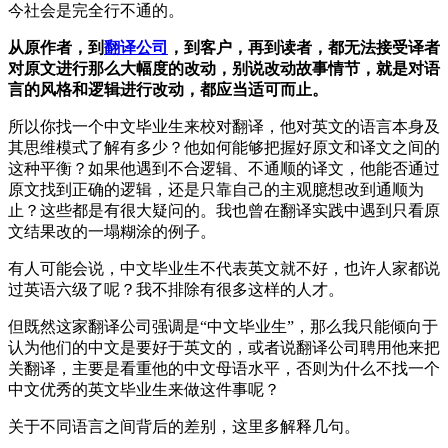
今社会是完全行不通的。
从原作者，到
翻译公司
，到客户，再到读者，都无法接受译者
对原文进行那么大幅度的改动，别说改动故事情节，就是对语
言的风格和逻辑进行改动，都应当适可而止。
所以你找一个中文毕业生来校对翻译，他对英文的语言本身及
其思维模式了解有多少？他如何能够把握好原文和译文之间的
这种平衡？如果他遇到不合逻辑、不通顺的译文，他能否通过
原文找到正确的逻辑，还是只靠自己的主观臆想改到通顺为
止？这些都是有很大疑问的。我也曾在翻译实践中遇到只看原
文结果改的一塌糊涂的例子。
有人可能会说，中文毕业生不代表英文就不好，也许人家都说
过英语六级了呢？我不排除有很多这样的人才。
但既然这家翻译公司强调是“中文毕业生”，那么我只能倾向于
认为他们的中文是要好于英文的，或者说翻译公司聘用他来把
关翻译，主要是看重他的中文母语水平，否则为什么不找一个
中文优秀的英文毕业生来做这件事呢？
关于不同语言之间背后的差别，这里多解释几句。