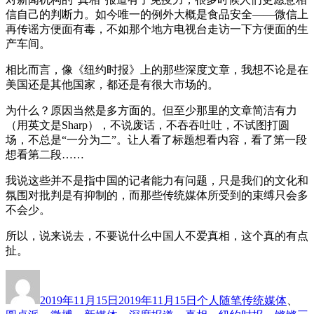
信自己的判断力。如今唯一的例外大概是食品安全——微信上
再传谣方便面有毒，不如那个地方电视台走访一下方便面的生
产车间。
相比而言，像《纽约时报》上的那些深度文章，我想不论是在
美国还是其他国家，都还是有很大市场的。
为什么？原因当然是多方面的。但至少那里的文章简洁有力
（用英文是Sharp），不说废话，不吞吞吐吐，不试图打圆
场，不总是“一分为二”。让人看了标题想看内容，看了第一段
想看第二段……
我说这些并不是指中国的记者能力有问题，只是我们的文化和
氛围对批判是有抑制的，而那些传统媒体所受到的束缚只会多
不会少。
所以，说来说去，不要说什么中国人不爱真相，这个真的有点
扯。
作
发
分
标
者
布
类
签
2019年11月15日
2019年11月15日
个人随笔
传统媒体
、
于