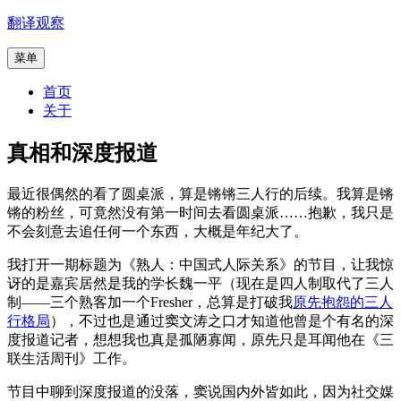
跳
翻译观察
至
菜单
内
容
首页
关于
真相和深度报道
最近很偶然的看了圆桌派，算是锵锵三人行的后续。我算是锵
锵的粉丝，可竟然没有第一时间去看圆桌派……抱歉，我只是
不会刻意去追任何一个东西，大概是年纪大了。
我打开一期标题为《熟人：中国式人际关系》的节目，让我惊
讶的是嘉宾居然是我的学长魏一平（现在是四人制取代了三人
制——三个熟客加一个Fresher，总算是打破我
原先抱怨的三人
行格局
），不过也是通过窦文涛之口才知道他曾是个有名的深
度报道记者，想想我也真是孤陋寡闻，原先只是耳闻他在《三
联生活周刊》工作。
节目中聊到深度报道的没落，窦说国内外皆如此，因为社交媒