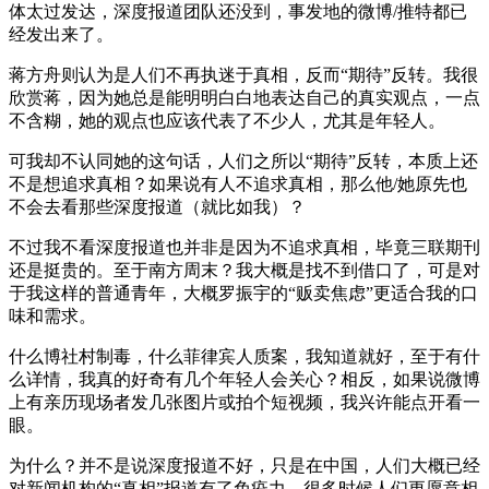
体太过发达，深度报道团队还没到，事发地的微博/推特都已
经发出来了。
蒋方舟则认为是人们不再执迷于真相，反而“期待”反转。我很
欣赏蒋，因为她总是能明明白白地表达自己的真实观点，一点
不含糊，她的观点也应该代表了不少人，尤其是年轻人。
可我却不认同她的这句话，人们之所以“期待”反转，本质上还
不是想追求真相？如果说有人不追求真相，那么他/她原先也
不会去看那些深度报道（就比如我）？
不过我不看深度报道也并非是因为不追求真相，毕竟三联期刊
还是挺贵的。至于南方周末？我大概是找不到借口了，可是对
于我这样的普通青年，大概罗振宇的“贩卖焦虑”更适合我的口
味和需求。
什么博社村制毒，什么菲律宾人质案，我知道就好，至于有什
么详情，我真的好奇有几个年轻人会关心？相反，如果说微博
上有亲历现场者发几张图片或拍个短视频，我兴许能点开看一
眼。
为什么？并不是说深度报道不好，只是在中国，人们大概已经
对新闻机构的“真相”报道有了免疫力，很多时候人们更愿意相