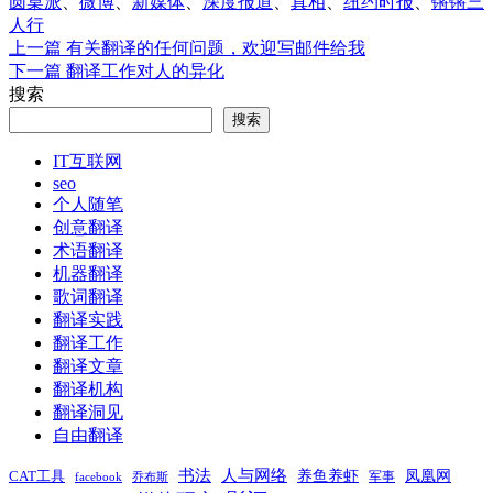
圆桌派
、
微博
、
新媒体
、
深度报道
、
真相
、
纽约时报
、
锵锵三
人行
上
上一篇
有关翻译的任何问题，欢迎写邮件给我
文
篇
下
下一篇
翻译工作对人的异化
章
文
篇
搜索
章：
文
导
搜索
章：
航
IT互联网
seo
个人随笔
创意翻译
术语翻译
机器翻译
歌词翻译
翻译实践
翻译工作
翻译文章
翻译机构
翻译洞见
自由翻译
书法
人与网络
养鱼养虾
凤凰网
CAT工具
军事
facebook
乔布斯