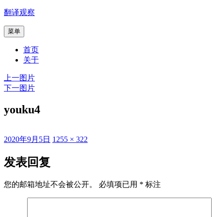
跳
翻译观察
至
菜单
内
容
首页
关于
上一图片
下一图片
youku4
发
原
2020年9月5日
1255 × 322
布
始
于
尺
发表回复
寸
您的邮箱地址不会被公开。
必填项已用
*
标注