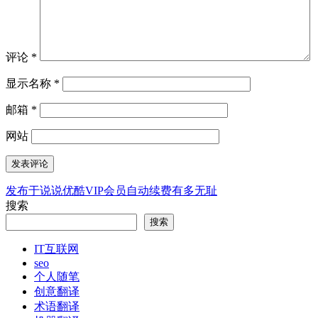
评论
*
显示名称
*
邮箱
*
网站
发布于
说说优酷VIP会员自动续费有多无耻
文
搜索
章
搜索
导
IT互联网
航
seo
个人随笔
创意翻译
术语翻译