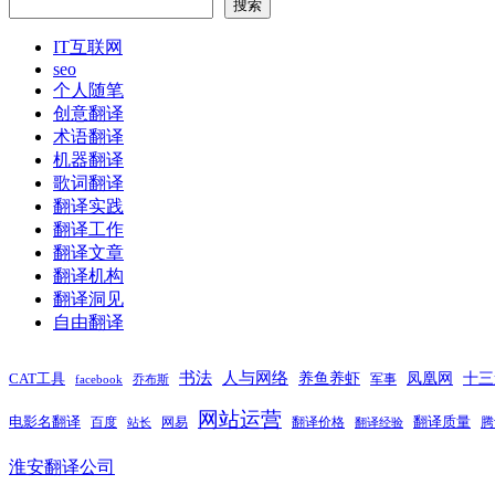
章：
文
导
搜索
章：
航
IT互联网
seo
个人随笔
创意翻译
术语翻译
机器翻译
歌词翻译
翻译实践
翻译工作
翻译文章
翻译机构
翻译洞见
自由翻译
书法
人与网络
养鱼养虾
凤凰网
十三
CAT工具
军事
facebook
乔布斯
网站运营
电影名翻译
翻译质量
百度
网易
翻译价格
腾
站长
翻译经验
淮安翻译公司