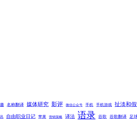
影评
媒体研究
扯淡和假
邀
名称翻译
手机
手机游戏
微信公众号
语录
自由职业日记
译法
谷歌
谷歌翻译
足
苹果
讯
营销策略