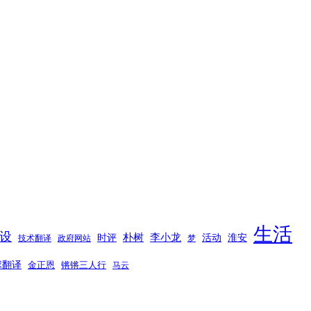
生活
设
时评
朴树
李小龙
活动
淮安
技术翻译
政府网站
梦
球翻译
金正恩
锵锵三人行
马云