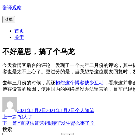
跳
翻译观察
至
菜单
内
容
首页
关于
不好意思，搞了个乌龙
今天看博客后台的评论，发现了一个去年二月份的评论，其中
客也是太不上心了。更过分的是，当我想给这位朋友回复时，
去年三月份的时候，我还
抱怨这个博客缺少互动
，看来这并非
博客设置的原因，使用国内的网络是没办法留言的，目前已经
作
发
分
者
布
类
2021年1月2日
2021年1月2日
个人随笔
于
上
上一篇
招人了
文
篇
下
下一篇
“百度认证营销顾问”发生肾么事了？
章
文
篇
搜索