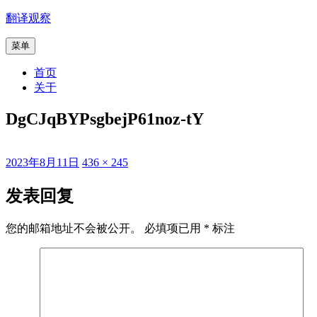
跳
翻译观察
至
菜单
内
容
首页
关于
DgCJqBYPsgbejP61noz-tY
发
原
2023年8月11日
436 × 245
布
始
于
尺
发表回复
寸
您的邮箱地址不会被公开。
必填项已用
*
标注