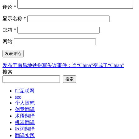
评论
*
显示名称
*
邮箱
*
网站
发布于
南昌地铁拼写失误事件：当“China”变成了“Chian”
文
搜索
章
搜索
导
IT互联网
航
seo
个人随笔
创意翻译
术语翻译
机器翻译
歌词翻译
翻译实践