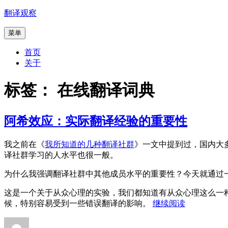
跳
翻译观察
至
菜单
内
容
首页
关于
标签：
在线翻译词典
阿希效应：实际翻译经验的重要性
我之前在《
我所知道的几种翻译社群
》一文中提到过，国内大
译社群学习的人水平也很一般。
为什么我强调翻译社群中其他成员水平的重要性？今天就通过一
这是一个关于从众心理的实验，我们都知道有从众心理这么一
“阿
候，特别容易受到一些错误翻译的影响。
继续阅读
希
作
发
分
标
效