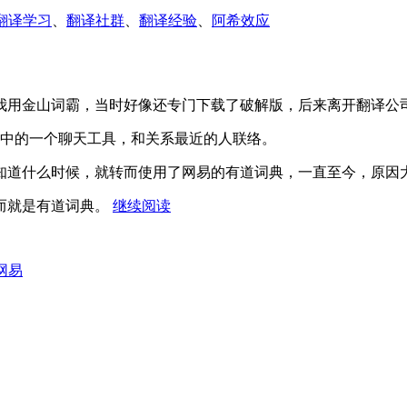
翻译学习
、
翻译社群
、
翻译经验
、
阿希效应
我用金山词霸，当时好像还专门下载了破解版，后来离开翻译公
霸中的一个聊天工具，和关系最近的人联络。
知道什么时候，就转而使用了网易的有道词典，一直至今，原因
“在
而就是有道词典。
继续阅读
线
翻
译
网易
词
典
对
比：
有
道、
金