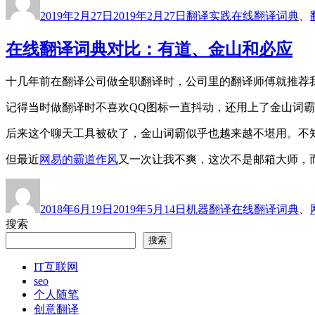
者
布
类
签
应：
2019年2月27日
2019年2月27日
翻译实践
在线翻译词典
、
于
实
际
在线翻译词典对比：有道、金山和必应
翻
译
十几年前在翻译公司做全职翻译时，公司里的翻译师傅就推荐
经
验
记得当时做翻译时不喜欢QQ图标一直抖动，还用上了金山词
的
重
后来这个聊天工具被砍了，金山词霸似乎也越来越不堪用。不
要
性”
但最近
网易的霸道作风
又一次让我不爽，这次不是邮箱大师，
作
发
分
标
者
布
类
签
2018年6月19日
2019年5月14日
机器翻译
在线翻译词典
、
于
搜索
搜索
IT互联网
seo
个人随笔
创意翻译