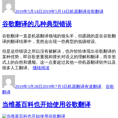
作
发
分
标
翻
者
布
类
签
译
2019年5月14日
2019年5月14日
机器翻译
谷歌翻译
于
社
区
谷歌翻译的几种典型错误
不
如
谷歌翻译一直是机器翻译领域的领头羊，但蹊跷的是在谷歌翻
叫
译的翻译结果中，竟然会出现一些典型的低级错误。
谷
歌
但是这些错误之所以没有被解决，也许恰恰体现出谷歌翻译的
翻
某种优势，即谷歌更重视和擅长对语义的理解和翻译，而非形
译
式上的自然和通顺。这一点要超过其他一些机器翻译软件以及
题
“谷
很多人工翻译。
继续阅读
库”
歌
作
发
分
标
翻
者
布
类
签
译
2019年3月28日
2019年7月3日
机器翻译
有道翻译
、
谷歌
于
的
翻译
几
种
当维基百科也开始使用谷歌翻译
典
型
错