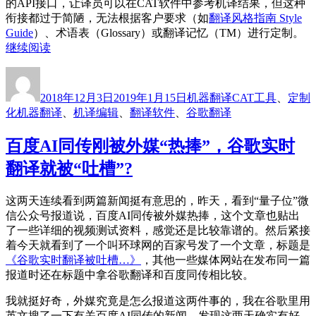
的API接口，让译员可以在CAT软件中参考机译结果，但这种
衔接都过于简陋，无法根据客户要求（如
翻译风格指南 Style
Guide
）、术语表（Glossary）或翻译记忆（TM）进行定制。
“谷
继续阅读
歌
作
发
分
标
翻
者
布
类
签
译
2018年12月3日
2019年1月15日
机器翻译
CAT工具
、
定制
于
正
化机器翻译
、
机译编辑
、
翻译软件
、
谷歌翻译
式
改
百度AI同传刚被外媒“热捧”，谷歌实时
版，
翻译就被“吐槽”?
翻
译
公
这两天连续看到两篇新闻挺有意思的，昨天，看到“量子位”微
司
信公众号报道说，百度AI同传被外媒热捧，这个文章也贴出
开
了一些详细的视频测试资料，感觉还是比较靠谱的。然后紧接
发
着今天就看到了一个叫环球网的百家号发了一个文章，标题是
机
《谷歌实时翻译被吐槽…》
，其他一些媒体网站在发布同一篇
译
报道时还在标题中拿谷歌翻译和百度同传相比较。
软
件
我就挺好奇，外媒究竟是怎么报道这两件事的，我在谷歌里用
前
英文搜了一下有关百度AI同传的新闻，发现这两天确实有好