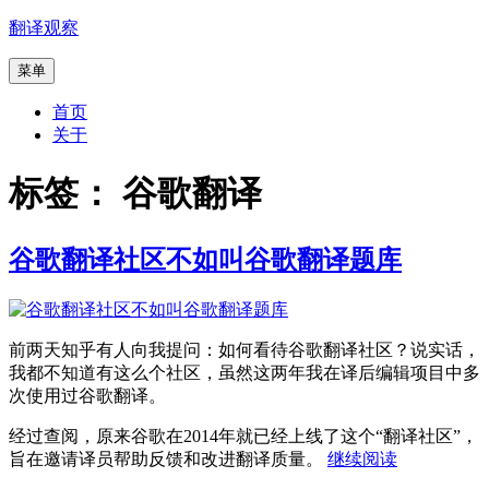
跳
翻译观察
至
菜单
内
容
首页
关于
标签：
谷歌翻译
谷歌翻译社区不如叫谷歌翻译题库
前两天知乎有人向我提问：如何看待谷歌翻译社区？说实话，
我都不知道有这么个社区，虽然这两年我在译后编辑项目中多
次使用过谷歌翻译。
经过查阅，原来谷歌在2014年就已经上线了这个“翻译社区”，
“谷
旨在邀请译员帮助反馈和改进翻译质量。
继续阅读
歌