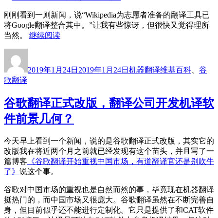
误”
刚刚看到一则新闻，说“Wikipedia为志愿者准备的翻译工具已
将Google翻译整合其中。”让我有些惊讶，但很快又觉得理所
“当
当然。
继续阅读
维
作
发
分
标
基
者
布
类
签
百
2019年1月24日
2019年1月24日
机器翻译
维基百科
、
谷
于
科
歌翻译
也
开
谷歌翻译正式改版，翻译公司开发机译软
始
件前景几何？
使
用
谷
今天早上看到一个新闻，说的是谷歌翻译正式改版，其实它的
歌
改版我在将近两个月之前就已经发现有这个苗头，并且写了一
翻
篇博客
《谷歌翻译开始重视中国市场，有道翻译官还是别吹牛
译”
了》
说这个事。
谷歌对中国市场的重视也是自然而然的事，毕竟现在机器翻译
挺热门的，而中国市场又很庞大。谷歌翻译虽然在不断完善自
身，但目前似乎还不能进行定制化。它只是提供了和CAT软件