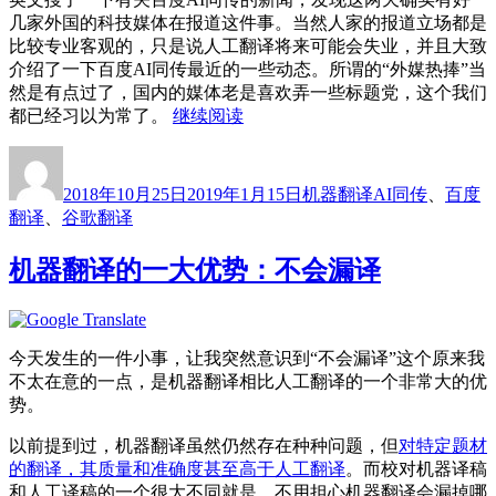
景
几家外国的科技媒体在报道这件事。当然人家的报道立场都是
几
比较专业客观的，只是说人工翻译将来可能会失业，并且大致
何？”
介绍了一下百度AI同传最近的一些动态。所谓的“外媒热捧”当
然是有点过了，国内的媒体老是喜欢弄一些标题党，这个我们
“百
都已经习以为常了。
继续阅读
度
作
发
分
标
AI
者
布
类
签
同
2018年10月25日
2019年1月15日
机器翻译
AI同传
、
百度
于
传
翻译
、
谷歌翻译
刚
被
机器翻译的一大优势：不会漏译
外
媒
“热
捧”，
今天发生的一件小事，让我突然意识到“不会漏译”这个原来我
谷
不太在意的一点，是机器翻译相比人工翻译的一个非常大的优
歌
势。
实
时
以前提到过，机器翻译虽然仍然存在种种问题，但
对特定题材
翻
的翻译，其质量和准确度甚至高于人工翻译
。而校对机器译稿
译
和人工译稿的一个很大不同就是，不用担心机器翻译会漏掉哪