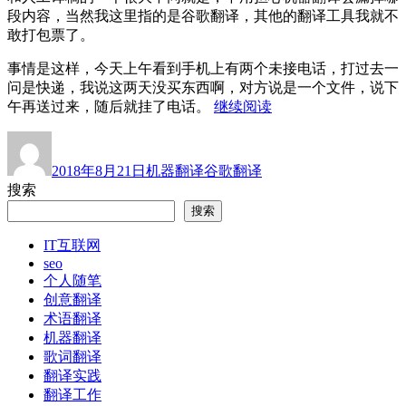
就
段内容，当然我这里指的是谷歌翻译，其他的翻译工具我就不
被
敢打包票了。
“吐
槽”?”
事情是这样，今天上午看到手机上有两个未接电话，打过去一
问是快递，我说这两天没买东西啊，对方说是一个文件，说下
“机
午再送过来，随后就挂了电话。
继续阅读
器
作
发
分
标
翻
者
布
类
签
译
2018年8月21日
机器翻译
谷歌翻译
于
的
搜索
一
搜索
大
优
IT互联网
势：
seo
不
个人随笔
会
创意翻译
漏
术语翻译
译”
机器翻译
歌词翻译
翻译实践
翻译工作