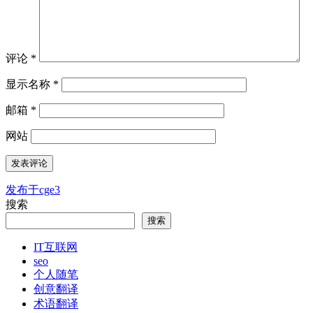
评论
*
显示名称
*
邮箱
*
网站
发布于
cge3
文
搜索
章
搜索
导
IT互联网
航
seo
个人随笔
创意翻译
术语翻译