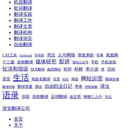
机器翻译
歌词翻译
翻译实践
翻译工作
翻译文章
翻译机构
翻译洞见
自由翻译
书法
人与网络
养鱼养虾
凤凰网
CAT工具
军事
facebook
乔布斯
影评
媒体研究
十三邀
名称翻译
手机
手机游戏
微信公众号
扯淡和假设
时评
朴树
李小龙
活动
技术翻译
政府网站
梦
生活
网站运营
淮安
电影名翻译
百度
网易
翻译价格
站长
自由职业日记
译法
翻译质量
苹果
腾讯
翻译经验
营销策略
语录
谷歌
谷歌翻译
足球翻译
金正恩
锵锵三人行
马云
淮安翻译公司
首页
关于