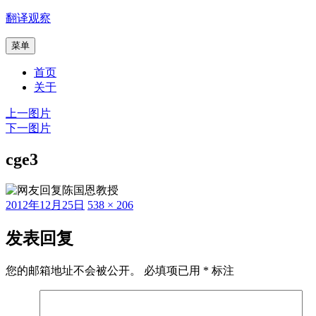
跳
翻译观察
至
菜单
内
容
首页
关于
上一图片
下一图片
cge3
发
原
2012年12月25日
538 × 206
布
始
于
尺
发表回复
寸
您的邮箱地址不会被公开。
必填项已用
*
标注