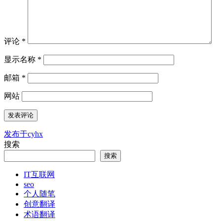
评论
*
显示名称
*
邮箱
*
网站
发布于
cyhx
文
搜索
章
搜索
导
IT互联网
航
seo
个人随笔
创意翻译
术语翻译