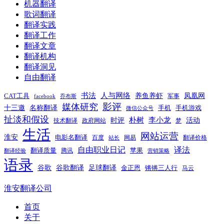
机器翻译
歌词翻译
翻译实践
翻译工作
翻译文章
翻译机构
翻译洞见
自由翻译
书法
人与网络
养鱼养虾
凤凰网
CAT工具
军事
facebook
乔布斯
影评
媒体研究
十三邀
名称翻译
手机
手机游戏
微信公众号
扯淡和假设
时评
朴树
李小龙
活动
技术翻译
政府网站
梦
生活
网站运营
淮安
电影名翻译
百度
网易
翻译价格
站长
自由职业日记
译法
翻译质量
苹果
腾讯
翻译经验
营销策略
语录
谷歌
谷歌翻译
足球翻译
金正恩
锵锵三人行
马云
淮安翻译公司
首页
关于