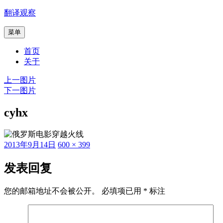
跳
翻译观察
至
菜单
内
容
首页
关于
上一图片
下一图片
cyhx
发
原
2013年9月14日
600 × 399
布
始
于
尺
发表回复
寸
您的邮箱地址不会被公开。
必填项已用
*
标注