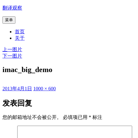
跳
翻译观察
至
菜单
内
容
首页
关于
上一图片
下一图片
imac_big_demo
发
原
2013年4月1日
1000 × 600
布
始
于
尺
发表回复
寸
您的邮箱地址不会被公开。
必填项已用
*
标注