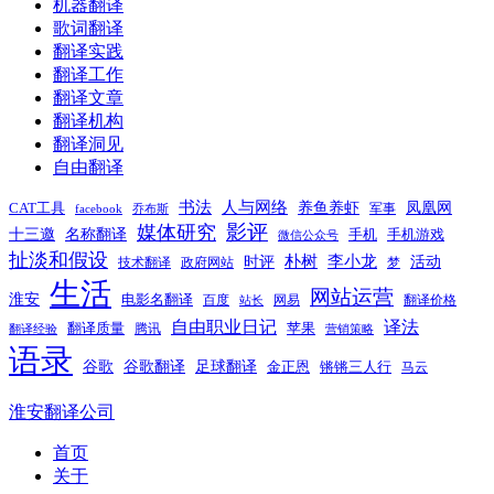
机器翻译
歌词翻译
翻译实践
翻译工作
翻译文章
翻译机构
翻译洞见
自由翻译
书法
人与网络
养鱼养虾
凤凰网
CAT工具
军事
facebook
乔布斯
影评
媒体研究
十三邀
名称翻译
手机
手机游戏
微信公众号
扯淡和假设
时评
朴树
李小龙
活动
技术翻译
政府网站
梦
生活
网站运营
淮安
电影名翻译
百度
网易
翻译价格
站长
自由职业日记
译法
翻译质量
苹果
腾讯
翻译经验
营销策略
语录
谷歌
谷歌翻译
足球翻译
金正恩
锵锵三人行
马云
淮安翻译公司
首页
关于