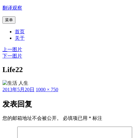
跳
翻译观察
至
菜单
内
容
首页
关于
上一图片
下一图片
Life22
发
原
2013年5月20日
1000 × 750
布
始
于
尺
发表回复
寸
您的邮箱地址不会被公开。
必填项已用
*
标注