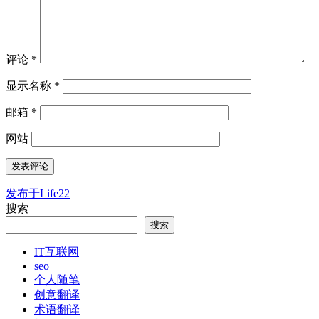
评论
*
显示名称
*
邮箱
*
网站
发布于
Life22
文
搜索
章
搜索
导
IT互联网
航
seo
个人随笔
创意翻译
术语翻译