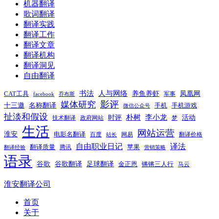
机器翻译
歌词翻译
翻译实践
翻译工作
翻译文章
翻译机构
翻译洞见
自由翻译
书法
人与网络
养鱼养虾
凤凰网
CAT工具
军事
facebook
乔布斯
影评
媒体研究
十三邀
名称翻译
手机
手机游戏
微信公众号
扯淡和假设
时评
朴树
李小龙
活动
技术翻译
政府网站
梦
生活
网站运营
淮安
电影名翻译
百度
网易
翻译价格
站长
自由职业日记
译法
翻译质量
苹果
腾讯
翻译经验
营销策略
语录
谷歌
谷歌翻译
足球翻译
金正恩
锵锵三人行
马云
淮安翻译公司
首页
关于