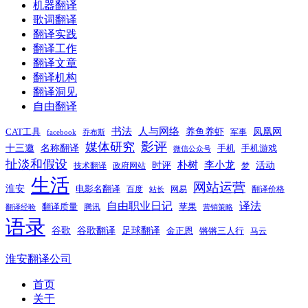
机器翻译
歌词翻译
翻译实践
翻译工作
翻译文章
翻译机构
翻译洞见
自由翻译
书法
人与网络
养鱼养虾
凤凰网
CAT工具
军事
facebook
乔布斯
影评
媒体研究
十三邀
名称翻译
手机
手机游戏
微信公众号
扯淡和假设
时评
朴树
李小龙
活动
技术翻译
政府网站
梦
生活
网站运营
淮安
电影名翻译
百度
网易
翻译价格
站长
自由职业日记
译法
翻译质量
苹果
腾讯
翻译经验
营销策略
语录
谷歌
谷歌翻译
足球翻译
金正恩
锵锵三人行
马云
淮安翻译公司
首页
关于