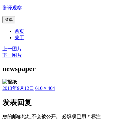
跳
翻译观察
至
菜单
内
容
首页
关于
上一图片
下一图片
newspaper
发
原
2013年9月12日
610 × 404
布
始
于
尺
发表回复
寸
您的邮箱地址不会被公开。
必填项已用
*
标注