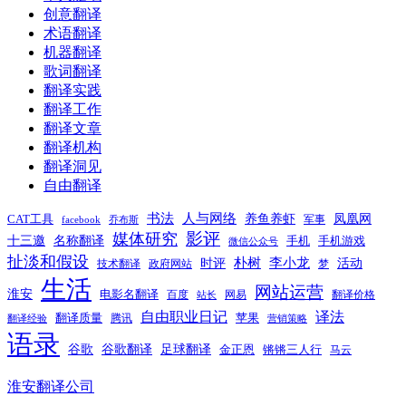
创意翻译
术语翻译
机器翻译
歌词翻译
翻译实践
翻译工作
翻译文章
翻译机构
翻译洞见
自由翻译
书法
人与网络
养鱼养虾
凤凰网
CAT工具
军事
facebook
乔布斯
影评
媒体研究
十三邀
名称翻译
手机
手机游戏
微信公众号
扯淡和假设
时评
朴树
李小龙
活动
技术翻译
政府网站
梦
生活
网站运营
淮安
电影名翻译
百度
网易
翻译价格
站长
自由职业日记
译法
翻译质量
苹果
腾讯
翻译经验
营销策略
语录
谷歌
谷歌翻译
足球翻译
金正恩
锵锵三人行
马云
淮安翻译公司