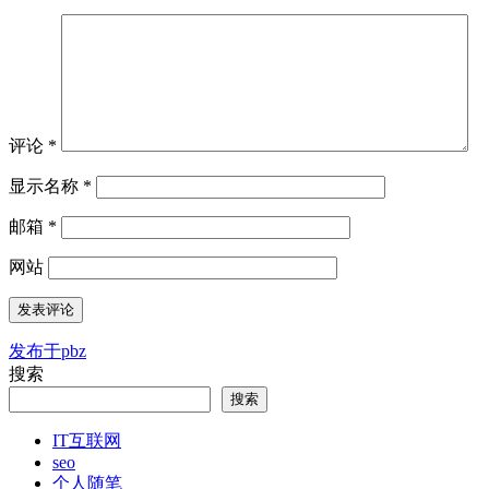
评论
*
显示名称
*
邮箱
*
网站
发布于
pbz
文
搜索
章
搜索
导
IT互联网
航
seo
个人随笔