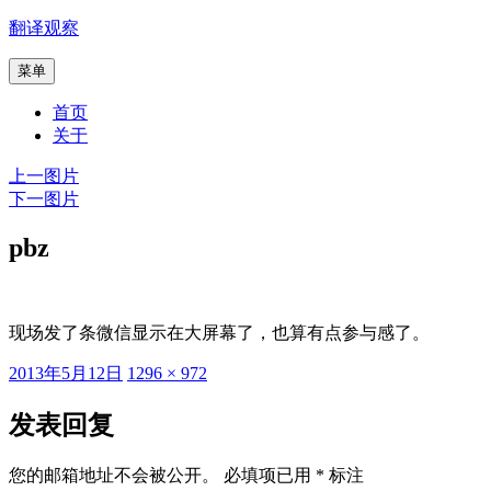
跳
翻译观察
至
菜单
内
容
首页
关于
上一图片
下一图片
pbz
现场发了条微信显示在大屏幕了，也算有点参与感了。
发
原
2013年5月12日
1296 × 972
布
始
于
尺
发表回复
寸
您的邮箱地址不会被公开。
必填项已用
*
标注