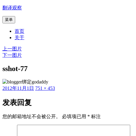
跳
翻译观察
至
菜单
内
容
首页
关于
上一图片
下一图片
sshot-77
发
原
2012年11月1日
751 × 453
布
始
于
尺
发表回复
寸
您的邮箱地址不会被公开。
必填项已用
*
标注