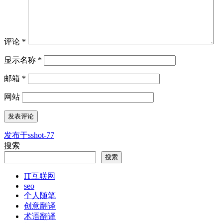
评论
*
显示名称
*
邮箱
*
网站
发布于
sshot-77
文
搜索
章
搜索
导
IT互联网
航
seo
个人随笔
创意翻译
术语翻译