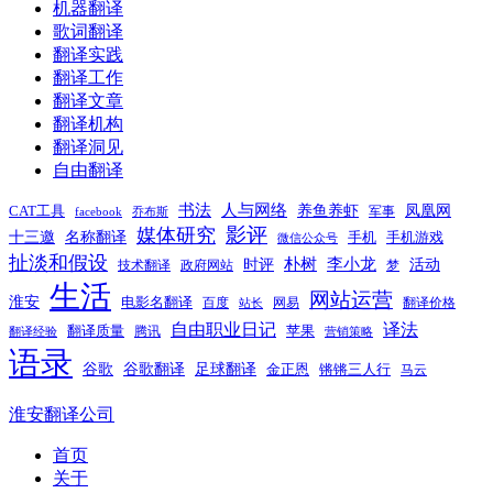
机器翻译
歌词翻译
翻译实践
翻译工作
翻译文章
翻译机构
翻译洞见
自由翻译
书法
人与网络
养鱼养虾
凤凰网
CAT工具
军事
facebook
乔布斯
影评
媒体研究
十三邀
名称翻译
手机
手机游戏
微信公众号
扯淡和假设
时评
朴树
李小龙
活动
技术翻译
政府网站
梦
生活
网站运营
淮安
电影名翻译
百度
网易
翻译价格
站长
自由职业日记
译法
翻译质量
苹果
腾讯
翻译经验
营销策略
语录
谷歌
谷歌翻译
足球翻译
金正恩
锵锵三人行
马云
淮安翻译公司
首页
关于