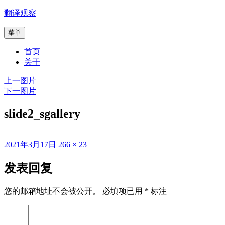
跳
翻译观察
至
菜单
内
容
首页
关于
上一图片
下一图片
slide2_sgallery
发
原
2021年3月17日
266 × 23
布
始
于
尺
发表回复
寸
您的邮箱地址不会被公开。
必填项已用
*
标注