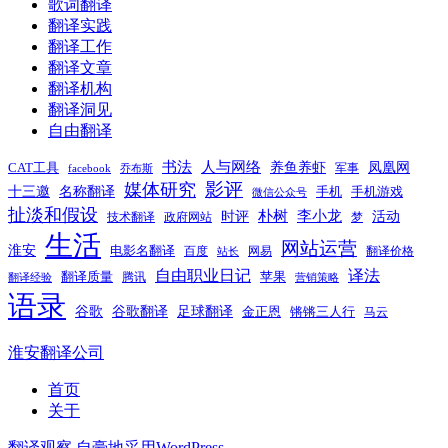
歌词翻译
翻译实践
翻译工作
翻译文章
翻译机构
翻译洞见
自由翻译
书法
人与网络
养鱼养虾
凤凰网
CAT工具
军事
facebook
乔布斯
影评
媒体研究
十三邀
名称翻译
手机
手机游戏
微信公众号
扯淡和假设
时评
朴树
李小龙
活动
技术翻译
政府网站
梦
生活
网站运营
淮安
电影名翻译
百度
网易
翻译价格
站长
自由职业日记
译法
翻译质量
苹果
腾讯
翻译经验
营销策略
语录
谷歌
谷歌翻译
足球翻译
金正恩
锵锵三人行
马云
淮安翻译公司
首页
关于
翻译观察
自豪地采用WordPress