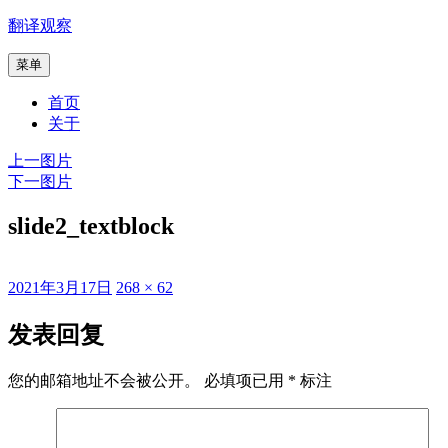
跳
翻译观察
至
菜单
内
容
首页
关于
上一图片
下一图片
slide2_textblock
发
原
2021年3月17日
268 × 62
布
始
于
尺
发表回复
寸
您的邮箱地址不会被公开。
必填项已用
*
标注