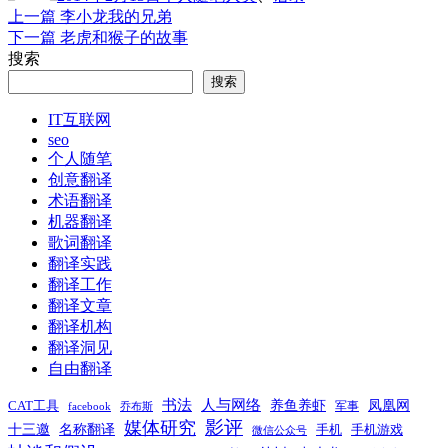
于
上
上一篇
李小龙我的兄弟
文
篇
下
下一篇
老虎和猴子的故事
章
文
篇
搜索
章：
文
导
搜索
章：
航
IT互联网
seo
个人随笔
创意翻译
术语翻译
机器翻译
歌词翻译
翻译实践
翻译工作
翻译文章
翻译机构
翻译洞见
自由翻译
书法
人与网络
养鱼养虾
凤凰网
CAT工具
军事
facebook
乔布斯
影评
媒体研究
十三邀
名称翻译
手机
手机游戏
微信公众号