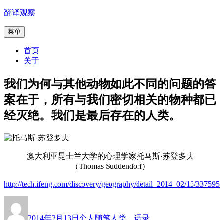
跳
翻译观察
至
菜单
内
容
首页
关于
我们为何与其他动物如此不同的问题的答
案在于，所有与我们密切相关的物种都已
经灭绝。我们是最后存在的人类。
澳大利亚昆士兰大学的心理学家托马斯·苏登多夫
（Thomas Suddendorf）
http://tech.ifeng.com/discovery/geography/detail_2014_02/13/33759
作
发
分
标
者
布
类
签
2014年2月13日
个人随笔
人类
、
语录