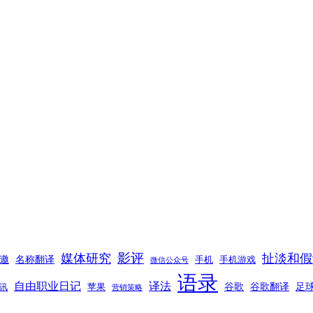
影评
媒体研究
扯淡和假
邀
名称翻译
手机
手机游戏
微信公众号
语录
自由职业日记
译法
谷歌
谷歌翻译
足
苹果
讯
营销策略