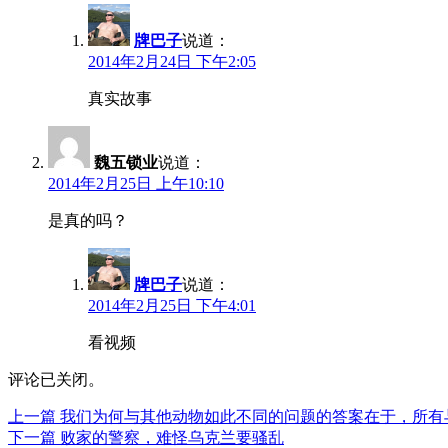
牌巴子
说道：
2014年2月24日 下午2:05
真实故事
魏五锁业
说道：
2014年2月25日 上午10:10
是真的吗？
牌巴子
说道：
2014年2月25日 下午4:01
看视频
评论已关闭。
上
上一篇
我们为何与其他动物如此不同的问题的答案在于，所有
文
篇
下
下一篇
败家的警察，难怪乌克兰要骚乱