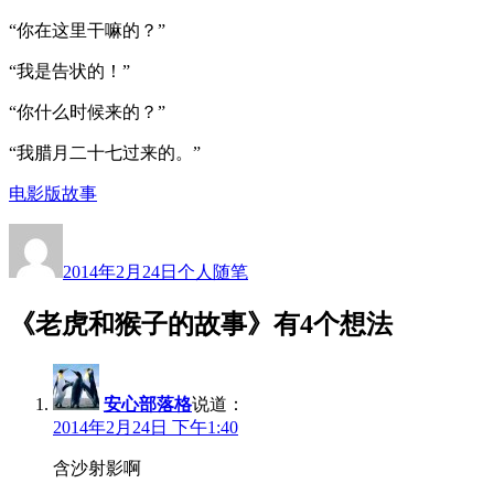
“你在这里干嘛的？”
“我是告状的！”
“你什么时候来的？”
“我腊月二十七过来的。”
电影版故事
作
发
分
者
布
类
2014年2月24日
个人随笔
于
《老虎和猴子的故事》有4个想法
安心部落格
说道：
2014年2月24日 下午1:40
含沙射影啊