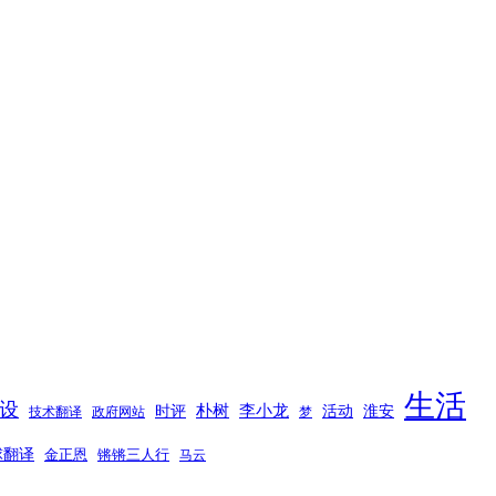
生活
设
时评
朴树
李小龙
活动
淮安
技术翻译
政府网站
梦
球翻译
金正恩
锵锵三人行
马云