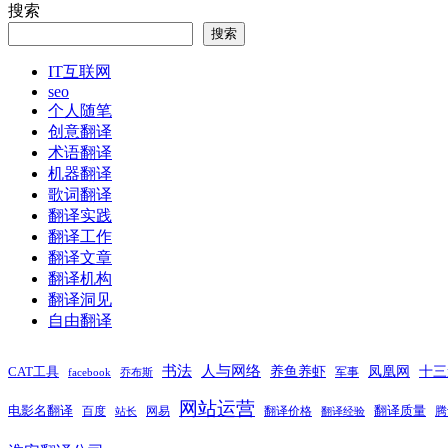
章
文
篇
搜索
章：
文
导
搜索
章：
航
IT互联网
seo
个人随笔
创意翻译
术语翻译
机器翻译
歌词翻译
翻译实践
翻译工作
翻译文章
翻译机构
翻译洞见
自由翻译
书法
人与网络
养鱼养虾
凤凰网
十三
CAT工具
军事
facebook
乔布斯
网站运营
电影名翻译
翻译质量
百度
网易
翻译价格
腾
站长
翻译经验