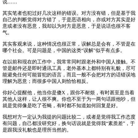
说……
其实笔者也犯过好几次这样的错误。对方没有错，但是基于我
自己的判断觉得对方错了，于是恶语相向，亦或对方其实是好
意或者没有恶意，我却以为对方是恶意，于是说话也很不客
气。
其实客观来说，这种情况也很正常，误解总是会有，不管是在
哪个社会。可是问题是，中国的这类“误解”似乎有点多。
在以前和现在的工作中，我常常同时跟老外和中国人接触。不
管是邮件还是即时通讯工具，老外基本上都特别有礼貌，尽可
能避免任何可能冒犯的语言，而且一般不会把对方的话错误地
理解为恶意；而很多中国人则恰恰相反。
你好心提醒他，他当你是傻X，跟你不耐烦，有时甚至是当着
其他人这样，让人很不爽。你也不至于为一两句话跟他吵，但
就是觉得像是吃了苍蝇，有时都不知道如何回复是好。
我想对方一定认为我提的问题比较二，或者是觉得我工作态度
有问题，自己都没研究好，换句话说就是觉得我“素质差”，于
是跟我没礼貌也是理所当然的。