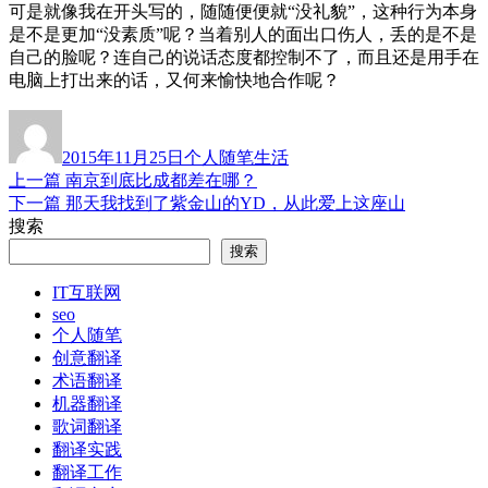
可是就像我在开头写的，随随便便就“没礼貌”，这种行为本身
是不是更加“没素质”呢？当着别人的面出口伤人，丢的是不是
自己的脸呢？连自己的说话态度都控制不了，而且还是用手在
电脑上打出来的话，又何来愉快地合作呢？
作
发
分
标
者
布
类
签
2015年11月25日
个人随笔
生活
于
上
上一篇
南京到底比成都差在哪？
文
篇
下
下一篇
那天我找到了紫金山的YD，从此爱上这座山
章
文
篇
搜索
章：
文
导
搜索
章：
航
IT互联网
seo
个人随笔
创意翻译
术语翻译
机器翻译
歌词翻译
翻译实践
翻译工作