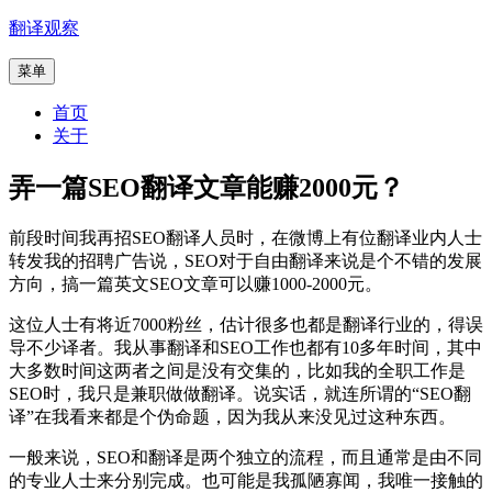
跳
翻译观察
至
菜单
内
容
首页
关于
弄一篇SEO翻译文章能赚2000元？
前段时间我再招SEO翻译人员时，在微博上有位翻译业内人士
转发我的招聘广告说，SEO对于自由翻译来说是个不错的发展
方向，搞一篇英文SEO文章可以赚1000-2000元。
这位人士有将近7000粉丝，估计很多也都是翻译行业的，得误
导不少译者。我从事翻译和SEO工作也都有10多年时间，其中
大多数时间这两者之间是没有交集的，比如我的全职工作是
SEO时，我只是兼职做做翻译。说实话，就连所谓的“SEO翻
译”在我看来都是个伪命题，因为我从来没见过这种东西。
一般来说，SEO和翻译是两个独立的流程，而且通常是由不同
的专业人士来分别完成。也可能是我孤陋寡闻，我唯一接触的