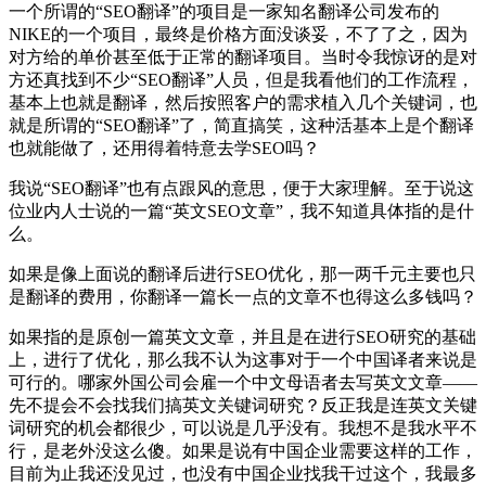
一个所谓的“SEO翻译”的项目是一家知名翻译公司发布的
NIKE的一个项目，最终是价格方面没谈妥，不了了之，因为
对方给的单价甚至低于正常的翻译项目。当时令我惊讶的是对
方还真找到不少“SEO翻译”人员，但是我看他们的工作流程，
基本上也就是翻译，然后按照客户的需求植入几个关键词，也
就是所谓的“SEO翻译”了，简直搞笑，这种活基本上是个翻译
也就能做了，还用得着特意去学SEO吗？
我说“SEO翻译”也有点跟风的意思，便于大家理解。至于说这
位业内人士说的一篇“英文SEO文章”，我不知道具体指的是什
么。
如果是像上面说的翻译后进行SEO优化，那一两千元主要也只
是翻译的费用，你翻译一篇长一点的文章不也得这么多钱吗？
如果指的是原创一篇英文文章，并且是在进行SEO研究的基础
上，进行了优化，那么我不认为这事对于一个中国译者来说是
可行的。哪家外国公司会雇一个中文母语者去写英文文章——
先不提会不会找我们搞英文关键词研究？反正我是连英文关键
词研究的机会都很少，可以说是几乎没有。我想不是我水平不
行，是老外没这么傻。如果是说有中国企业需要这样的工作，
目前为止我还没见过，也没有中国企业找我干过这个，我最多