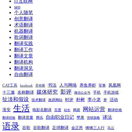
航
IT互联网
seo
个人随笔
创意翻译
术语翻译
机器翻译
歌词翻译
翻译实践
翻译工作
翻译文章
翻译机构
翻译洞见
自由翻译
书法
人与网络
养鱼养虾
凤凰网
CAT工具
军事
facebook
乔布斯
影评
媒体研究
十三邀
名称翻译
手机
手机游戏
微信公众号
扯淡和假设
时评
朴树
李小龙
活动
技术翻译
政府网站
梦
生活
网站运营
淮安
电影名翻译
百度
网易
翻译价格
站长
自由职业日记
译法
翻译质量
苹果
腾讯
翻译经验
营销策略
语录
谷歌
谷歌翻译
足球翻译
金正恩
锵锵三人行
马云