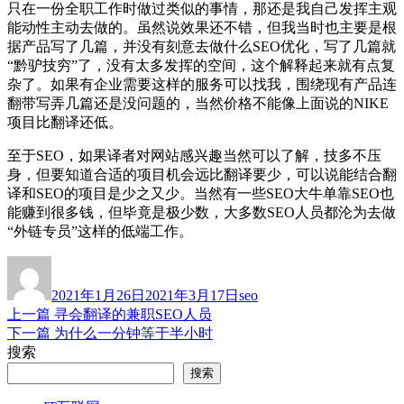
只在一份全职工作时做过类似的事情，那还是我自己发挥主观
能动性主动去做的。虽然说效果还不错，但我当时也主要是根
据产品写了几篇，并没有刻意去做什么SEO优化，写了几篇就
“黔驴技穷”了，没有太多发挥的空间，这个解释起来就有点复
杂了。如果有企业需要这样的服务可以找我，围绕现有产品连
翻带写弄几篇还是没问题的，当然价格不能像上面说的NIKE
项目比翻译还低。
至于SEO，如果译者对网站感兴趣当然可以了解，技多不压
身，但要知道合适的项目机会远比翻译要少，可以说能结合翻
译和SEO的项目是少之又少。当然有一些SEO大牛单靠SEO也
能赚到很多钱，但毕竟是极少数，大多数SEO人员都沦为去做
“外链专员”这样的低端工作。
作
发
分
者
布
类
2021年1月26日
2021年3月17日
seo
于
上
上一篇
寻会翻译的兼职SEO人员
文
篇
下
下一篇
为什么一分钟等于半小时
章
文
篇
搜索
章：
文
导
搜索
章：