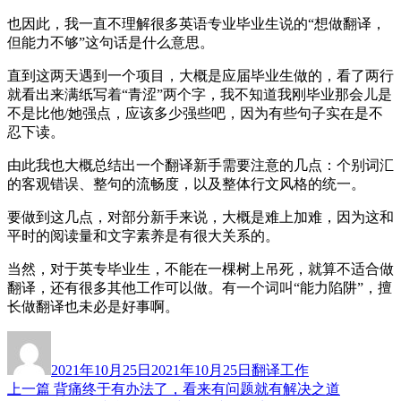
也因此，我一直不理解很多英语专业毕业生说的“想做翻译，
但能力不够”这句话是什么意思。
直到这两天遇到一个项目，大概是应届毕业生做的，看了两行
就看出来满纸写着“青涩”两个字，我不知道我刚毕业那会儿是
不是比他/她强点，应该多少强些吧，因为有些句子实在是不
忍下读。
由此我也大概总结出一个翻译新手需要注意的几点：个别词汇
的客观错误、整句的流畅度，以及整体行文风格的统一。
要做到这几点，对部分新手来说，大概是难上加难，因为这和
平时的阅读量和文字素养是有很大关系的。
当然，对于英专毕业生，不能在一棵树上吊死，就算不适合做
翻译，还有很多其他工作可以做。有一个词叫“能力陷阱”，擅
长做翻译也未必是好事啊。
作
发
分
者
布
类
2021年10月25日
2021年10月25日
翻译工作
于
上
上一篇
背痛终于有办法了，看来有问题就有解决之道
文