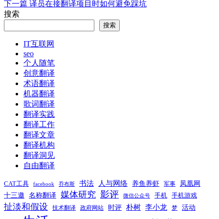
篇
下
下一篇
译员在接翻译项目时如何避免踩坑
章
文
篇
搜索
章：
文
导
搜索
章：
航
IT互联网
seo
个人随笔
创意翻译
术语翻译
机器翻译
歌词翻译
翻译实践
翻译工作
翻译文章
翻译机构
翻译洞见
自由翻译
书法
人与网络
养鱼养虾
凤凰网
CAT工具
军事
facebook
乔布斯
影评
媒体研究
十三邀
名称翻译
手机
手机游戏
微信公众号
扯淡和假设
时评
朴树
李小龙
活动
技术翻译
政府网站
梦