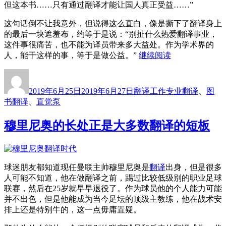
但这本书……只有通过翻译才能让国人真正受益……”
这句话倒不让我意外，但说得这么直白，像是撕下了翻译身上
的最后一块遮羞布，约等于是说：“别扯什么热爱翻译事业，
这件事很痛苦，也不能为译员带来多大益处。作为学术界的
“《直
人，能干这样的事，等于是做公益。”
继续阅读
觉
作
发
分
标
泵》：
者
布
类
签
翻
2019年6月25日
2019年6月27日
翻译工作
专业翻译
、
图
于
译
书翻译
、
直觉泵
的
“吃
穆里尼奥的长处正是大多数翻译的短板
力
不
讨
好”
球迷朋友都知道现任曼联主帅穆里尼奥是
翻译
出身，但是很多
和
人可能不知道，他在做翻译之前，踢过比较低级别的职业足球
专
联赛，然后在25岁就早早退役了。作为球员他的个人能力可能
业
并不出色，但是他能成为当今足坛的顶级主教练，他在战术安
性
排上还是特别牛的，这一点毋庸置疑。
问
题”