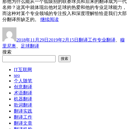
那他为什么能从一个低级别的联赛球员和后来的翻译成为一代
名帅？这其中就体现出他对足球的热爱和他的专业足球能力，
而这种对某个专业领域的专注投入和深度理解恰恰是我们大部
“穆
分翻译所缺乏的。
继续阅读
里
作
发
分
标
尼
者
布
类
签
奥
2018年11月29日
2019年2月15日
翻译工作
专业翻译
、
穆
于
的
里尼奥
、
足球翻译
长
搜索
处
搜索
正
是
IT互联网
大
seo
多
个人随笔
数
创意翻译
翻
术语翻译
译
机器翻译
的
歌词翻译
短
翻译实践
板”
翻译工作
翻译文章