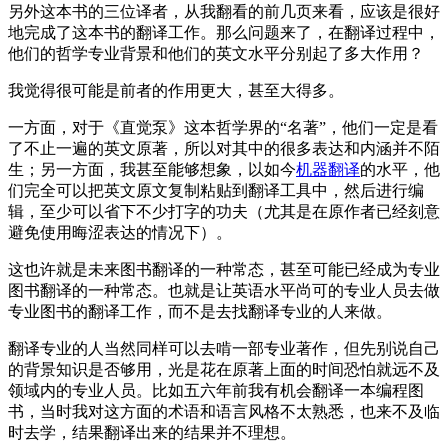
另外这本书的三位译者，从我翻看的前几页来看，应该是很好
地完成了这本书的翻译工作。那么问题来了，在翻译过程中，
他们的哲学专业背景和他们的英文水平分别起了多大作用？
我觉得很可能是前者的作用更大，甚至大得多。
一方面，对于《直觉泵》这本哲学界的“名著”，他们一定是看
了不止一遍的英文原著，所以对其中的很多表达和内涵并不陌
生；另一方面，我甚至能够想象，以如今
机器翻译
的水平，他
们完全可以把英文原文复制粘贴到翻译工具中，然后进行编
辑，至少可以省下不少打字的功夫（尤其是在原作者已经刻意
避免使用晦涩表达的情况下）。
这也许就是未来图书翻译的一种常态，甚至可能已经成为专业
图书翻译的一种常态。也就是让英语水平尚可的专业人员去做
专业图书的翻译工作，而不是去找翻译专业的人来做。
翻译专业的人当然同样可以去啃一部专业著作，但先别说自己
的背景知识是否够用，光是花在原著上面的时间恐怕就远不及
领域内的专业人员。比如五六年前我有机会翻译一本编程图
书，当时我对这方面的术语和语言风格不太熟悉，也来不及临
时去学，结果翻译出来的结果并不理想。