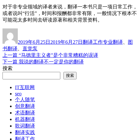
对于非专业领域的译者来说，翻译一本书只是一项日常工作，
或者说叫“行活”，时间和报酬都非常有限，一般情况下根本不
可能花太多时间去研读原著和相关背景资料。
作
发
分
标
者
布
类
签
2019年6月25日
2019年6月27日
翻译工作
专业翻译
、
图
于
书翻译
、
直觉泵
上
上一篇
“马德里主义者”是个非常糟糕的误译
文
篇
下
下一篇
我说的翻译不一定是你的翻译
章
文
篇
搜索
章：
文
导
搜索
章：
航
IT互联网
seo
个人随笔
创意翻译
术语翻译
机器翻译
歌词翻译
翻译实践
翻译工作