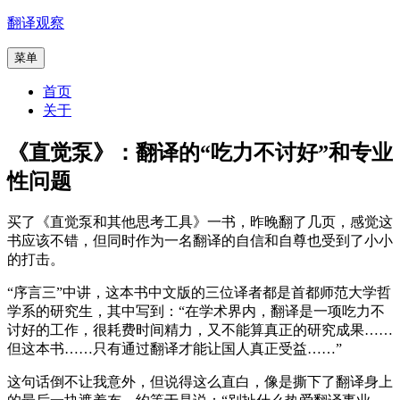
跳
翻译观察
至
菜单
内
容
首页
关于
《直觉泵》：翻译的“吃力不讨好”和专业
性问题
买了《直觉泵和其他思考工具》一书，昨晚翻了几页，感觉这
书应该不错，但同时作为一名翻译的自信和自尊也受到了小小
的打击。
“序言三”中讲，这本书中文版的三位译者都是首都师范大学哲
学系的研究生，其中写到：“在学术界内，翻译是一项吃力不
讨好的工作，很耗费时间精力，又不能算真正的研究成果……
但这本书……只有通过翻译才能让国人真正受益……”
这句话倒不让我意外，但说得这么直白，像是撕下了翻译身上