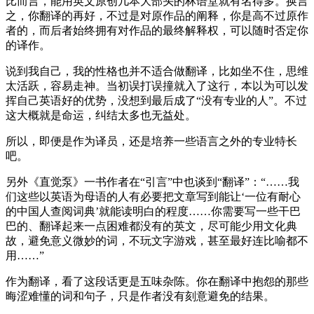
比而言，能用英文原创几本大部头的林语堂就有名得多。换言
之，你翻译的再好，不过是对原作品的阐释，你是高不过原作
者的，而后者始终拥有对作品的最终解释权，可以随时否定你
的译作。
说到我自己，我的性格也并不适合做翻译，比如坐不住，思维
太活跃，容易走神。当初误打误撞就入了这行，本以为可以发
挥自己英语好的优势，没想到最后成了“没有专业的人”。不过
这大概就是命运，纠结太多也无益处。
所以，即便是作为译员，还是培养一些语言之外的专业特长
吧。
另外《直觉泵》一书作者在“引言”中也谈到“翻译”：“……我
们这些以英语为母语的人有必要把文章写到能让‘一位有耐心
的中国人查阅词典’就能读明白的程度……你需要写一些干巴
巴的、翻译起来一点困难都没有的英文，尽可能少用文化典
故，避免意义微妙的词，不玩文字游戏，甚至最好连比喻都不
用……”
作为翻译，看了这段话更是五味杂陈。你在翻译中抱怨的那些
晦涩难懂的词和句子，只是作者没有刻意避免的结果。