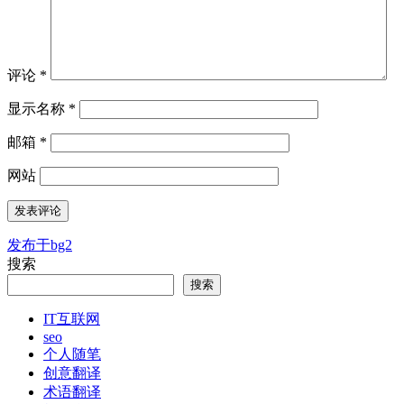
评论
*
显示名称
*
邮箱
*
网站
发布于
bg2
文
搜索
章
搜索
导
IT互联网
航
seo
个人随笔
创意翻译
术语翻译