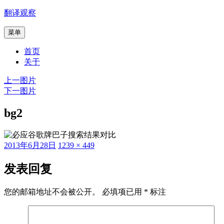
跳
翻译观察
至
菜单
内
容
首页
关于
上一图片
下一图片
bg2
发
原
2013年6月28日
1239 × 449
布
始
于
尺
发表回复
寸
您的邮箱地址不会被公开。
必填项已用
*
标注