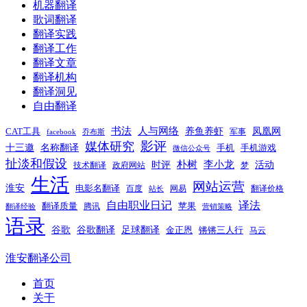
机器翻译
歌词翻译
翻译实践
翻译工作
翻译文章
翻译机构
翻译洞见
自由翻译
书法
人与网络
养鱼养虾
凤凰网
CAT工具
军事
facebook
乔布斯
影评
媒体研究
十三邀
名称翻译
手机
手机游戏
微信公众号
扯淡和假设
时评
朴树
李小龙
活动
技术翻译
政府网站
梦
生活
网站运营
淮安
电影名翻译
百度
网易
翻译价格
站长
自由职业日记
译法
翻译质量
苹果
腾讯
翻译经验
营销策略
语录
谷歌
谷歌翻译
足球翻译
金正恩
锵锵三人行
马云
淮安翻译公司
首页
关于