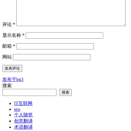
评论
*
显示名称
*
邮箱
*
网站
发布于
bg3
文
搜索
章
搜索
导
IT互联网
航
seo
个人随笔
创意翻译
术语翻译