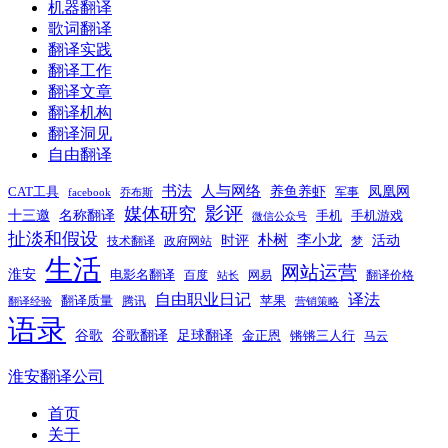
机器翻译
歌词翻译
翻译实践
翻译工作
翻译文章
翻译机构
翻译洞见
自由翻译
书法
人与网络
养鱼养虾
凤凰网
CAT工具
军事
facebook
乔布斯
影评
媒体研究
十三邀
名称翻译
手机
手机游戏
微信公众号
扯淡和假设
时评
朴树
李小龙
活动
技术翻译
政府网站
梦
生活
网站运营
淮安
电影名翻译
百度
网易
翻译价格
站长
自由职业日记
译法
翻译质量
苹果
腾讯
翻译经验
营销策略
语录
谷歌
谷歌翻译
足球翻译
金正恩
锵锵三人行
马云
淮安翻译公司
首页
关于