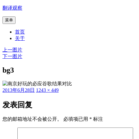
跳
翻译观察
至
菜单
内
容
首页
关于
上一图片
下一图片
bg3
发
原
2013年6月28日
1243 × 449
布
始
于
尺
发表回复
寸
您的邮箱地址不会被公开。
必填项已用
*
标注